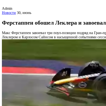
Admin
Новости
30, июнь
Ферстаппен обошел Леклера и завоева
Макс Ферстаппен завоевал три поул-позиции подряд на Гран-п
Леклером и Карлосом Сайнсом в насыщенной событиями сесси