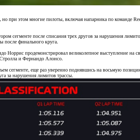
, но при этом многие пилоты, включая напарника по команде Re
тором сегменте после списания трех другов за нарушения лимитов
ды после финального круга.
Ландо Норрис продемонстрировал великолепное выступление на с
 Стролла и Фернандо Алонсо.
ем сегменте, еще раз уверенно поднявшись на восьмую позицию
руга за нарушения лимитов трассы.