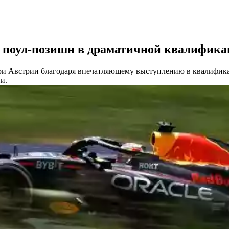
л поул-позишн в драматичной квалифика
ри Австрии благодаря впечатляющему выступлению в квалификаци
и.