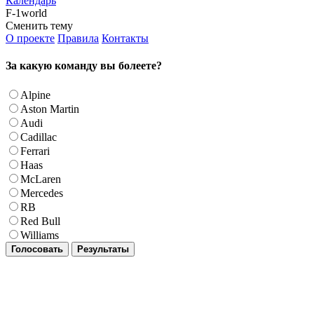
Календарь
F-1world
Сменить тему
О проекте
Правила
Контакты
За какую команду вы болеете?
Alpine
Aston Martin
Audi
Cadillac
Ferrari
Haas
McLaren
Mercedes
RB
Red Bull
Williams
Голосовать
Результаты