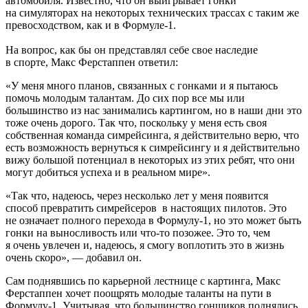
автомобиля. Известно, что он выигрывает гонки
на симуляторах на некоторых технических трассах с таким же
превосходством, как и в Формуле-1.
На вопрос, как бы он представлял себе свое наследие
в спорте, Макс Ферстаппен ответил:
«У меня много планов, связанных с гонками и я пытаюсь
помочь молодым талантам. До сих пор все мы или
большинство из нас занимались картингом, но в наши дни это
тоже очень дорого. Так что, поскольку у меня есть своя
собственная команда симрейсинга, я действительно верю, что
есть возможность вернуться к симрейсингу и я действительно
вижу большой потенциал в некоторых из этих ребят, что они
могут добиться успеха и в реальном мире».
«Так что, надеюсь, через несколько лет у меня появится
способ превратить симрейсеров в настоящих пилотов. Это
не означает полного перехода в Формулу-1, но это может быть
гонки на выносливость или что-то позожее. Это то, чем
я очень увлечен и, надеюсь, я смогу воплотить это в жизнь
очень скоро», — добавил он.
Сам поднявшись по карьерной лестнице с картинга, Макс
Ферстаппен хочет поощрять молодые таланты на пути в
Формулу-1. Учитывая, что большинство гонщиков поднялись