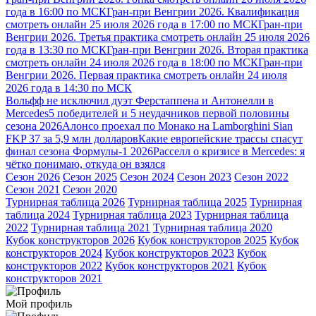
года в 16:00 по МСК
Гран-при Венгрии 2026. Квалификация
смотреть онлайн 25 июля 2026 года в 17:00 по МСК
Гран-при
Венгрии 2026. Третья практика смотреть онлайн 25 июля 2026
года в 13:30 по МСК
Гран-при Венгрии 2026. Вторая практика
смотреть онлайн 24 июля 2026 года в 18:00 по МСК
Гран-при
Венгрии 2026. Первая практика смотреть онлайн 24 июля
2026 года в 14:30 по МСК
Вольфф не исключил дуэт Ферстаппена и Антонелли в
Mercedes
5 победителей и 5 неудачников первой половины
сезона 2026
Алонсо проехал по Монако на Lamborghini Sian
FKP 37 за 5,9 млн долларов
Какие европейские трассы спасут
финал сезона Формулы-1 2026
Расселл о кризисе в Mercedes: я
чётко понимаю, откуда он взялся
Сезон 2026
Сезон 2025
Сезон 2024
Сезон 2023
Сезон 2022
Сезон 2021
Сезон 2020
Турнирная таблица 2026
Турнирная таблица 2025
Турнирная
таблица 2024
Турнирная таблица 2023
Турнирная таблица
2022
Турнирная таблица 2021
Турнирная таблица 2020
Кубок конструкторов 2026
Кубок конструкторов 2025
Кубок
конструкторов 2024
Кубок конструкторов 2023
Кубок
конструкторов 2022
Кубок конструкторов 2021
Кубок
конструкторов 2021
Мой профиль