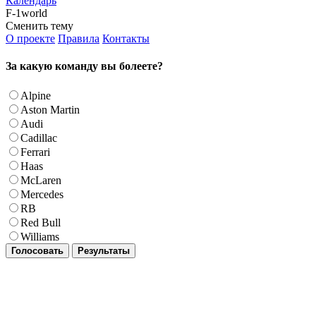
Календарь
F-1world
Сменить тему
О проекте
Правила
Контакты
За какую команду вы болеете?
Alpine
Aston Martin
Audi
Cadillac
Ferrari
Haas
McLaren
Mercedes
RB
Red Bull
Williams
Голосовать
Результаты