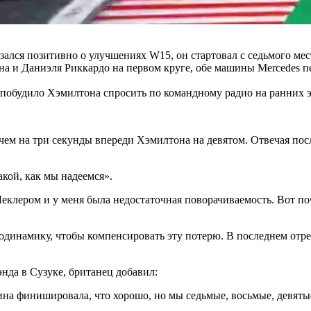
ался позитивно о улучшениях W15, он стартовал с седьмого мест
а и Даниэля Риккардо на первом круге, обе машины Mercedes п
 побудило Хэмилтона спросить по командному радио на ранних э
чем на три секунды впереди Хэмилтона на девятом. Отвечая посл
акой, как мы надеемся».
еклером и у меня была недостаточная поворачиваемость. Вот по
родинамику, чтобы компенсировать эту потерю. В последнем отре
энда в Сузуке, британец добавил:
ина финишировала, что хорошо, но мы седьмые, восьмые, девятые