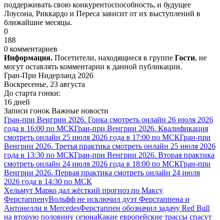
поддерживать свою конкурентоспособность, и будущее
Лоусона, Риккардо и Переса зависит от их выступлений в
ближайшие месяцы.
0
188
0 комментариев
Информация.
Посетители, находящиеся в группе
Гости
, не
могут оставлять комментарии к данной публикации.
Гран-При Нидерланд 2026
Воскресенье, 23 августа
До старта гонки:
16 дней
Записи гонок
Важные новости
Гран-при Венгрии 2026. Гонка смотреть онлайн 26 июля 2026
года в 16:00 по МСК
Гран-при Венгрии 2026. Квалификация
смотреть онлайн 25 июля 2026 года в 17:00 по МСК
Гран-при
Венгрии 2026. Третья практика смотреть онлайн 25 июля 2026
года в 13:30 по МСК
Гран-при Венгрии 2026. Вторая практика
смотреть онлайн 24 июля 2026 года в 18:00 по МСК
Гран-при
Венгрии 2026. Первая практика смотреть онлайн 24 июля
2026 года в 14:30 по МСК
Хельмут Марко дал жёсткий прогноз по Максу
Ферстаппену
Вольфф не исключил дуэт Ферстаппена и
Антонелли в Mercedes
Ферстаппен обозначил задачу Red Bull
на вторую половину сезона
Какие европейские трассы спасут