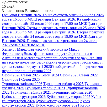
До старта гонки:
16 дней
Записи гонок
Важные новости
Гран-при Венгрии 2026. Гонка смотреть онлайн 26 июля 2026
года в 16:00 по МСК
Гран-при Венгрии 2026. Квалификация
смотреть онлайн 25 июля 2026 года в 17:00 по МСК
Гран-при
Венгрии 2026. Третья практика смотреть онлайн 25 июля 2026
года в 13:30 по МСК
Гран-при Венгрии 2026. Вторая практика
смотреть онлайн 24 июля 2026 года в 18:00 по МСК
Гран-при
Венгрии 2026. Первая практика смотреть онлайн 24 июля
2026 года в 14:30 по МСК
Хельмут Марко дал жёсткий прогноз по Максу
Ферстаппену
Вольфф не исключил дуэт Ферстаппена и
Антонелли в Mercedes
Ферстаппен обозначил задачу Red Bull
на вторую половину сезона
Какие европейские трассы спасут
финал сезона Формулы-1 2026
5 победителей и 5 неудачников
первой половины сезона 2026
Сезон 2026
Сезон 2025
Сезон 2024
Сезон 2023
Сезон 2022
Сезон 2021
Сезон 2020
Турнирная таблица 2026
Турнирная таблица 2025
Турнирная
таблица 2024
Турнирная таблица 2023
Турнирная таблица
2022
Турнирная таблица 2021
Турнирная таблица 2020
Кубок конструкторов 2026
Кубок конструкторов 2025
Кубок
конструкторов 2024
Кубок конструкторов 2023
Кубок
конструкторов 2022
Кубок конструкторов 2021
Кубок