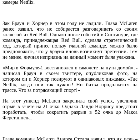
камеры Netflix.
Зак Браун и Хорнер в этом году не ладили. Глава McLaren
ранее заявил, что не собирается разговаривать со своим
коллегой из Red Bull. Однако после событий в Сингапуре, где
команда, принадлежащая Red Bull, сделала стратегический
ход, который принес пользу главной команде, можно было
предположить, что у Брауна вновь возникнут претензии. Тем
не менее, личная неприязнь на данный момент была улажена.
«Мир в Формуле-1 восстановлен в самолете на пути домой», -
написал Браун в своем твиттере, опубликовав фото, на
котором он и Хорнер позируют в одинаковых пижамах. «Где
Netflix, когда они так нужны! Но битва продолжится на
трассе. Что за потрясающий спорт!»
На этот уикенд McLaren закрепила свой успех, увеличив
отрыв в зачете на 21 очко. Однако Ландо Норрису предстоит
поработать, чтобы сократить разрыв в 52 очка до Макса
Ферстаппена.
Глава команды McLaren Андреа Стелла заявил, что их цель –