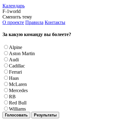
Календарь
F-1world
Сменить тему
О проекте
Правила
Контакты
За какую команду вы болеете?
Alpine
Aston Martin
Audi
Cadillac
Ferrari
Haas
McLaren
Mercedes
RB
Red Bull
Williams
Голосовать
Результаты