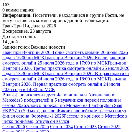
163
0 комментариев
Информация.
Посетители, находящиеся в группе
Гости
, не
могут оставлять комментарии к данной публикации.
Гран-При Нидерланд 2026
Воскресенье, 23 августа
До старта гонки:
14 дней
Записи гонок
Важные новости
Гран-при Венгрии 2026. Гонка смотреть онлайн 26 июля 2026
года в 16:00 по МСК
Гран-при Венгрии 2026. Квалификация
смотреть онлайн 25 июля 2026 года в 17:00 по МСК
Гран-при
Венгрии 2026. Третья практика смотреть онлайн 25 июля 2026
года в 13:30 по МСК
Гран-при Венгрии 2026. Вторая практика
смотреть онлайн 24 июля 2026 года в 18:00 по МСК
Гран-при
Венгрии 2026. Первая практика смотреть онлайн 24 июля
2026 года в 14:30 по МСК
Вольфф не исключил дуэт Ферстаппена и Антонелли в
Mercedes
5 победителей и 5 неудачников первой половины
сезона 2026
Алонсо проехал по Монако на Lamborghini Sian
FKP 37 за 5,9 млн долларов
Какие европейские трассы спасут
финал сезона Формулы-1 2026
Расселл о кризисе в Mercedes: я
чётко понимаю, откуда он взялся
Сезон 2026
Сезон 2025
Сезон 2024
Сезон 2023
Сезон 2022
Сезон 2021
Сезон 2020