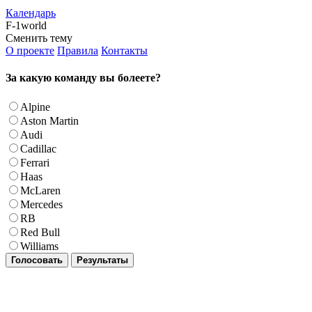
Календарь
F-1world
Сменить тему
О проекте
Правила
Контакты
За какую команду вы болеете?
Alpine
Aston Martin
Audi
Cadillac
Ferrari
Haas
McLaren
Mercedes
RB
Red Bull
Williams
Голосовать
Результаты