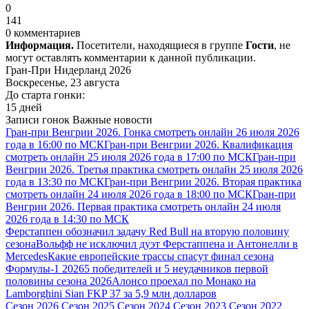
0
141
0 комментариев
Информация.
Посетители, находящиеся в группе
Гости
, не
могут оставлять комментарии к данной публикации.
Гран-При Нидерланд 2026
Воскресенье, 23 августа
До старта гонки:
15 дней
Записи гонок
Важные новости
Гран-при Венгрии 2026. Гонка смотреть онлайн 26 июля 2026
года в 16:00 по МСК
Гран-при Венгрии 2026. Квалификация
смотреть онлайн 25 июля 2026 года в 17:00 по МСК
Гран-при
Венгрии 2026. Третья практика смотреть онлайн 25 июля 2026
года в 13:30 по МСК
Гран-при Венгрии 2026. Вторая практика
смотреть онлайн 24 июля 2026 года в 18:00 по МСК
Гран-при
Венгрии 2026. Первая практика смотреть онлайн 24 июля
2026 года в 14:30 по МСК
Ферстаппен обозначил задачу Red Bull на вторую половину
сезона
Вольфф не исключил дуэт Ферстаппена и Антонелли в
Mercedes
Какие европейские трассы спасут финал сезона
Формулы-1 2026
5 победителей и 5 неудачников первой
половины сезона 2026
Алонсо проехал по Монако на
Lamborghini Sian FKP 37 за 5,9 млн долларов
Сезон 2026
Сезон 2025
Сезон 2024
Сезон 2023
Сезон 2022