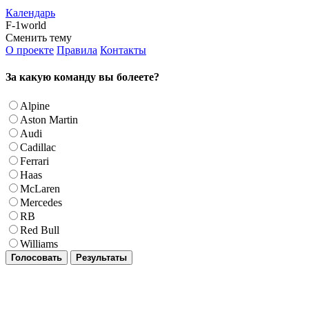
Календарь
F-1world
Сменить тему
О проекте
Правила
Контакты
За какую команду вы болеете?
Alpine
Aston Martin
Audi
Cadillac
Ferrari
Haas
McLaren
Mercedes
RB
Red Bull
Williams
Голосовать
Результаты