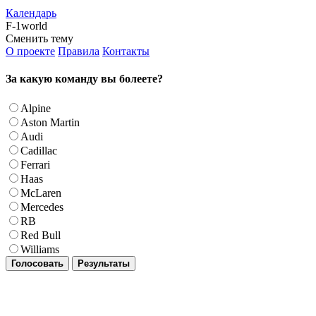
Календарь
F-1world
Сменить тему
О проекте
Правила
Контакты
За какую команду вы болеете?
Alpine
Aston Martin
Audi
Cadillac
Ferrari
Haas
McLaren
Mercedes
RB
Red Bull
Williams
Голосовать
Результаты