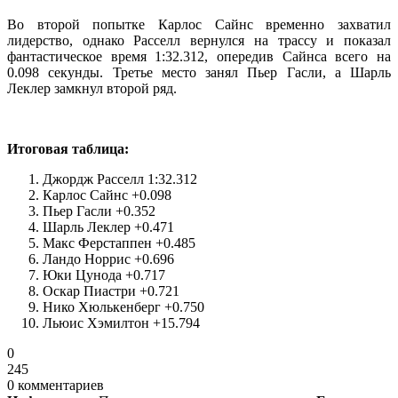
Во второй попытке Карлос Сайнс временно захватил
лидерство, однако Расселл вернулся на трассу и показал
фантастическое время 1:32.312, опередив Сайнса всего на
0.098 секунды. Третье место занял Пьер Гасли, а Шарль
Леклер замкнул второй ряд.
Итоговая таблица:
Джордж Расселл 1:32.312
Карлос Сайнс +0.098
Пьер Гасли +0.352
Шарль Леклер +0.471
Макс Ферстаппен +0.485
Ландо Норрис +0.696
Юки Цунода +0.717
Оскар Пиастри +0.721
Нико Хюлькенберг +0.750
Льюис Хэмилтон +15.794
0
245
0 комментариев