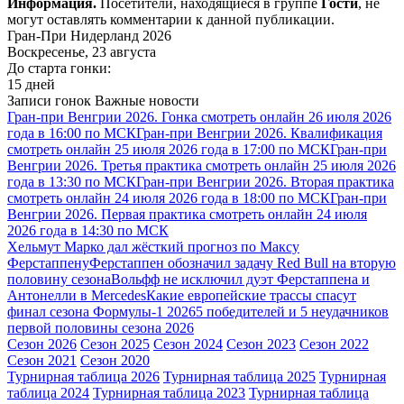
Информация.
Посетители, находящиеся в группе
Гости
, не
могут оставлять комментарии к данной публикации.
Гран-При Нидерланд 2026
Воскресенье, 23 августа
До старта гонки:
15 дней
Записи гонок
Важные новости
Гран-при Венгрии 2026. Гонка смотреть онлайн 26 июля 2026
года в 16:00 по МСК
Гран-при Венгрии 2026. Квалификация
смотреть онлайн 25 июля 2026 года в 17:00 по МСК
Гран-при
Венгрии 2026. Третья практика смотреть онлайн 25 июля 2026
года в 13:30 по МСК
Гран-при Венгрии 2026. Вторая практика
смотреть онлайн 24 июля 2026 года в 18:00 по МСК
Гран-при
Венгрии 2026. Первая практика смотреть онлайн 24 июля
2026 года в 14:30 по МСК
Хельмут Марко дал жёсткий прогноз по Максу
Ферстаппену
Ферстаппен обозначил задачу Red Bull на вторую
половину сезона
Вольфф не исключил дуэт Ферстаппена и
Антонелли в Mercedes
Какие европейские трассы спасут
финал сезона Формулы-1 2026
5 победителей и 5 неудачников
первой половины сезона 2026
Сезон 2026
Сезон 2025
Сезон 2024
Сезон 2023
Сезон 2022
Сезон 2021
Сезон 2020
Турнирная таблица 2026
Турнирная таблица 2025
Турнирная
таблица 2024
Турнирная таблица 2023
Турнирная таблица