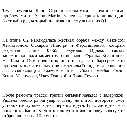
Тем временем Лэнс Стролл столкнулся с техническими
проблемами в Aston Martin, успев совершить лишь один
быстрый круг, который не позволил ему выйти из Q1.
На этапе Q2 наблюдалась жесткая борьба между Льюисом
Хэмилтоном, Оскаром Пиастри и Ферстаппеном, которых
разделяли лишь 0.065 секунды. Однако самым
запоминающимся моментом стал вылет Франко Колапинто.
На 15-м и 16-м поворотах он столкнулся с барьером, что
привело к значительным повреждениям болида и завершению
его квалификации. Вместе с ним выбыли Эстебан Окон,
Кевин Магнуссен, Чжоу Гуаньюй и Лиам Лоусон.
После ремонта трассы третий сегмент начался с задержкой.
Расселл, несмотря на удар о стену на пятом повороте, смог
установить лучшее время первого круга. В то же время его
напарник Льюис Хэмилтон допустил блокировку колес, что
отбросило его на 10-е место.