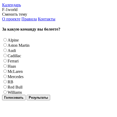
Календарь
F-1world
Сменить тему
О проекте
Правила
Контакты
За какую команду вы болеете?
Alpine
Aston Martin
Audi
Cadillac
Ferrari
Haas
McLaren
Mercedes
RB
Red Bull
Williams
Голосовать
Результаты