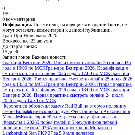
0
159
0 комментариев
Информация.
Посетители, находящиеся в группе
Гости
, не
могут оставлять комментарии к данной публикации.
Гран-При Нидерланд 2026
Воскресенье, 23 августа
До старта гонки:
15 дней
Записи гонок
Важные новости
Гран-при Венгрии 2026. Гонка смотреть онлайн 26 июля 2026
года в 16:00 по МСК
Гран-при Венгрии 2026. Квалификация
смотреть онлайн 25 июля 2026 года в 17:00 по МСК
Гран-при
Венгрии 2026. Третья практика смотреть онлайн 25 июля 2026
года в 13:30 по МСК
Гран-при Венгрии 2026. Вторая практика
смотреть онлайн 24 июля 2026 года в 18:00 по МСК
Гран-при
Венгрии 2026. Первая практика смотреть онлайн 24 июля
2026 года в 14:30 по МСК
Ферстаппен обозначил задачу Red Bull на вторую половину
сезона
Вольфф не исключил дуэт Ферстаппена и Антонелли в
Mercedes
Какие европейские трассы спасут финал сезона
Формулы-1 2026
5 победителей и 5 неудачников первой
половины сезона 2026
Алонсо проехал по Монако на
Lamborghini Sian FKP 37 за 5,9 млн долларов