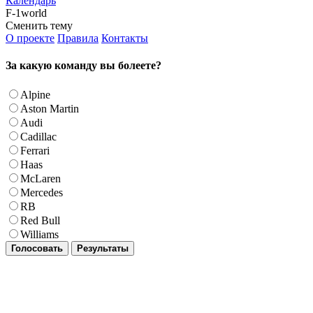
Календарь
F-1world
Сменить тему
О проекте
Правила
Контакты
За какую команду вы болеете?
Alpine
Aston Martin
Audi
Cadillac
Ferrari
Haas
McLaren
Mercedes
RB
Red Bull
Williams
Голосовать
Результаты