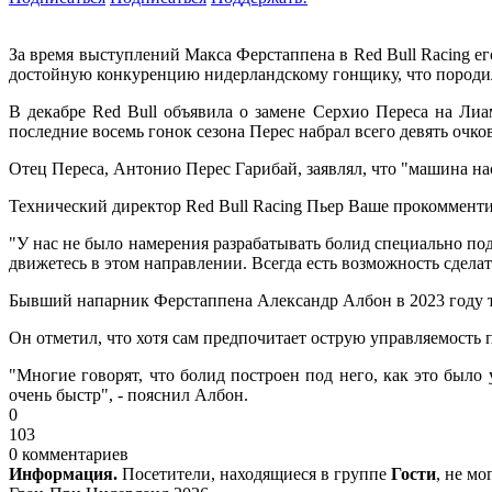
За время выступлений Макса Ферстаппена в Red Bull Racing е
достойную конкуренцию нидерландскому гонщику, что породило
В декабре Red Bull объявила о замене Серхио Переса на Лиа
последние восемь гонок сезона Перес набрал всего девять очко
Отец Переса, Антонио Перес Гарибай, заявлял, что "машина на
Технический директор Red Bull Racing Пьер Ваше прокоммент
"У нас не было намерения разрабатывать болид специально по
движетесь в этом направлении. Всегда есть возможность сдела
Бывший напарник Ферстаппена Александр Албон в 2023 году т
Он отметил, что хотя сам предпочитает острую управляемость 
"Многие говорят, что болид построен под него, как это было 
очень быстр", - пояснил Албон.
0
103
0 комментариев
Информация.
Посетители, находящиеся в группе
Гости
, не м