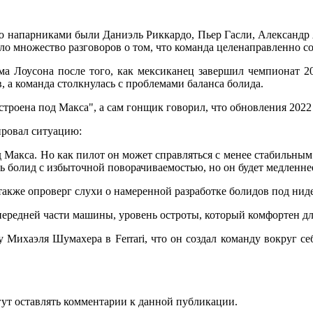
го напарниками были Даниэль Риккардо, Пьер Гасли, Александр 
 множество разговоров о том, что команда целенаправленно со
ма Лоусона после того, как мексиканец завершил чемпионат 20
в, а команда столкнулась с проблемами баланса болида.
строена под Макса", а сам гонщик говорил, что обновления 2022
ировал ситуацию:
д Макса. Но как пилот он может справляться с менее стабильны
ть болид с избыточной поворачиваемостью, но он будет медленне
акже опроверг слухи о намеренной разработке болидов под нид
передней части машины, уровень остроты, который комфортен дл
у Михаэля Шумахера в Ferrari, что он создал команду вокруг себ
огут оставлять комментарии к данной публикации.