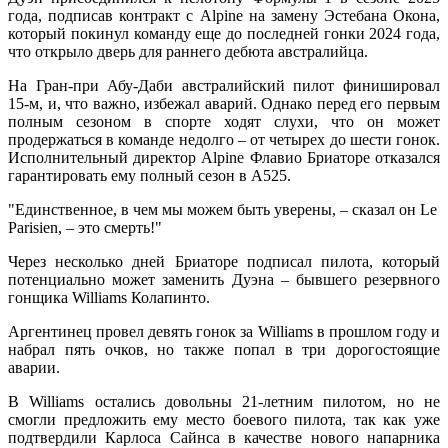
года, подписав контракт с Alpine на замену Эстебана Окона,
который покинул команду еще до последней гонки 2024 года,
что открыло дверь для раннего дебюта австралийца.
На Гран-при Абу-Даби австралийский пилот финишировал
15-м, и, что важно, избежал аварий. Однако перед его первым
полным сезоном в спорте ходят слухи, что он может
продержаться в команде недолго – от четырех до шести гонок.
Исполнительный директор Alpine Флавио Бриаторе отказался
гарантировать ему полный сезон в A525.
"Единственное, в чем мы можем быть уверены, – сказал он Le
Parisien, – это смерть!"
Через несколько дней Бриаторе подписал пилота, который
потенциально может заменить Дуэна – бывшего резервного
гонщика Williams Колапинто.
Аргентинец провел девять гонок за Williams в прошлом году и
набрал пять очков, но также попал в три дорогостоящие
аварии.
В Williams остались довольны 21-летним пилотом, но не
смогли предложить ему место боевого пилота, так как уже
подтвердили Карлоса Сайнса в качестве нового напарника