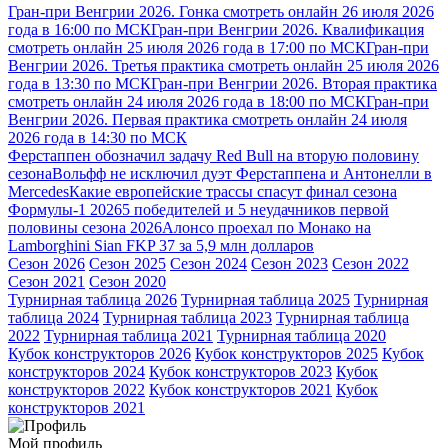
Гран-при Венгрии 2026. Гонка смотреть онлайн 26 июля 2026
года в 16:00 по МСК
Гран-при Венгрии 2026. Квалификация
смотреть онлайн 25 июля 2026 года в 17:00 по МСК
Гран-при
Венгрии 2026. Третья практика смотреть онлайн 25 июля 2026
года в 13:30 по МСК
Гран-при Венгрии 2026. Вторая практика
смотреть онлайн 24 июля 2026 года в 18:00 по МСК
Гран-при
Венгрии 2026. Первая практика смотреть онлайн 24 июля
2026 года в 14:30 по МСК
Ферстаппен обозначил задачу Red Bull на вторую половину
сезона
Вольфф не исключил дуэт Ферстаппена и Антонелли в
Mercedes
Какие европейские трассы спасут финал сезона
Формулы-1 2026
5 победителей и 5 неудачников первой
половины сезона 2026
Алонсо проехал по Монако на
Lamborghini Sian FKP 37 за 5,9 млн долларов
Сезон 2026
Сезон 2025
Сезон 2024
Сезон 2023
Сезон 2022
Сезон 2021
Сезон 2020
Турнирная таблица 2026
Турнирная таблица 2025
Турнирная
таблица 2024
Турнирная таблица 2023
Турнирная таблица
2022
Турнирная таблица 2021
Турнирная таблица 2020
Кубок конструкторов 2026
Кубок конструкторов 2025
Кубок
конструкторов 2024
Кубок конструкторов 2023
Кубок
конструкторов 2022
Кубок конструкторов 2021
Кубок
конструкторов 2021
Мой профиль