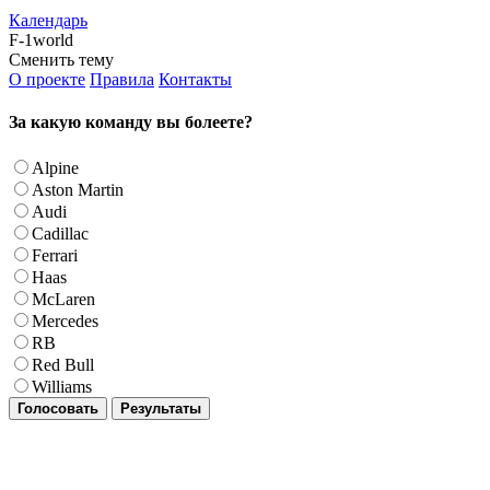
Календарь
F-1world
Сменить тему
О проекте
Правила
Контакты
За какую команду вы болеете?
Alpine
Aston Martin
Audi
Cadillac
Ferrari
Haas
McLaren
Mercedes
RB
Red Bull
Williams
Голосовать
Результаты