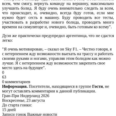
всем, чем смогу, вернуть команду на вершину, максимально
улучшить болид. Я буду очень внимательно следить за всем,
что происходит, и, очевидно, всегда буду готов, если мне
нужно будет сесть в машину. Буду проводить все тесты,
участвовать в разработке нового болида, проводить много
времени на симуляторе и, очевидно, быть готовым ко всему".
Дуэн же практически предупредил аргентинца, что не сдастся
легко:
"Я очень мотивирован, – сказал он Sky F1. – Честно говоря, я
с нетерпением жду возможности выехать на трассу и работать
своими руками и ногами, управляя этим болидом как можно
лучше. Я с нетерпением жду возможности закрепить свое
место здесь на будущее".
0
63
0 комментариев
Информация.
Посетители, находящиеся в группе
Гости
, не
могут оставлять комментарии к данной публикации.
Гран-При Нидерланд 2026
Воскресенье, 23 августа
До старта гонки:
15 дней
Записи гонок
Важные новости