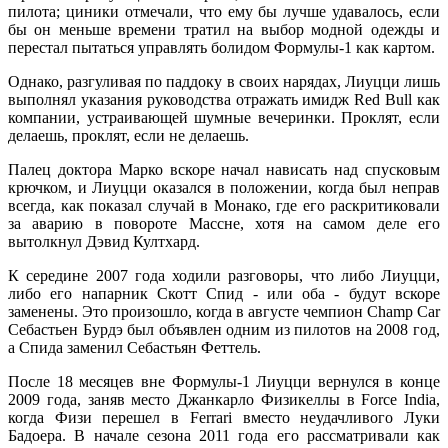
пилота; циники отмечали, что ему бы лучше удавалось, если
бы он меньше времени тратил на выбор модной одежды и
перестал пытаться управлять болидом Формулы-1 как картом.
Однако, разгуливая по паддоку в своих нарядах, Лиуцци лишь
выполнял указания руководства отражать имидж Red Bull как
компании, устраивающей шумные вечеринки. Проклят, если
делаешь, проклят, если не делаешь.
Палец доктора Марко вскоре начал нависать над спусковым
крючком, и Лиуцци оказался в положении, когда был неправ
всегда, как показал случай в Монако, где его раскритиковали
за аварию в повороте Массне, хотя на самом деле его
вытолкнул Дэвид Култхард.
К середине 2007 года ходили разговоры, что либо Лиуцци,
либо его напарник Скотт Спид - или оба - будут вскоре
заменены. Это произошло, когда в августе чемпион Champ Car
Себастьен Бурдэ был объявлен одним из пилотов на 2008 год,
а Спида заменил Себастьян Феттель.
После 18 месяцев вне Формулы-1 Лиуцци вернулся в конце
2009 года, заняв место Джанкарло Физикеллы в Force India,
когда Физи перешел в Ferrari вместо неудачливого Луки
Бадоера. В начале сезона 2011 года его рассматривали как