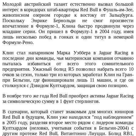
Молодой австрийский талант естественно вызвал большой
интерес в коридорах штаб-квартиры Red Bull в Фушль-ам-Зее,
живописном озерном городке к востоку от Зальцбурга.
Поскольку Энрике Бернольди не смог произвести
впечатление в Формуле-1, Клина быстро продвинули через
младшие серии. Он пришел в Формулу-1 в 2004 году, имея
лишь несколько побед в гонках и один титул в немецкой
Формуле-Рено.
Клин стал напарником Марка Уэббера в Jaguar Racing в
последние дни команды, чья материнская компания отчаянно
пыталась избавиться от всего этого сомнительного
предприятия. Ужасный болид R5 позволил набрать всего 10
очков за сезон, только три из которых заработал Клин на Гран-
при Бельгии, где финишировали лишь 11 машин, и где он
столкнулся с Дэвидом Култхардом, защищая свою позицию.
В ноябре того же года Red Bull приобрел активы Jaguar Racing
за символическую сумму в 1 фунт стерлингов.
В сценарии, который станет знакомым для многих юниоров
Red Bull в будущем, Клин уже находился "под наблюдением"
в 2005 году, разделяя второе место рядом с лидером команды
Култхардом (неловко, учитывая события в Бельгии-2004) с
другим протеже Red Bull, Витантонио Лиуцци. Болид RB1,