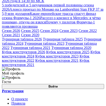
2026 года в 14:30 по МСК
5 победителей и 5 неудачников первой половины сезона
2026
Алонсо проехал по Монако на Lamborghini Sian FKP 37 за
5,9 млн долларов
Какие европейские трассы спасут финал
сезона Формулы-1 2026
Расселл о кризисе в Mercedes: я чётко
понимаю, откуда он взялся
Почему у пилотов Формулы-1
появляются прозвища
Сезон 2026
Сезон 2025
Сезон 2024
Сезон 2023
Сезон 2022
Сезон 2021
Сезон 2020
Турнирная таблица 2026
Турнирная таблица 2025
Турнирная
таблица 2024
Турнирная таблица 2023
Турнирная таблица
2022
Турнирная таблица 2021
Турнирная таблица 2020
Кубок конструкторов 2026
Кубок конструкторов 2025
Кубок
конструкторов 2024
Кубок конструкторов 2023
Кубок
конструкторов 2022
Кубок конструкторов 2021
Кубок
конструкторов 2021
Мой профиль
Гости
Войти
Регистрация
О проекте
Правила