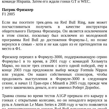
команде Hispania. Затем его ждали гонки GT и WEC.
Патрик Фризахер
F1 2005
Если вы посетите трек-день на Red Bull Ring, вам может
посчастливиться получить в качестве инструктора
общительного Патрика Фризахера. Он является исключением
в этом списке, поскольку был исключен из молодежной
программы Red Bull до достижения Формулы-1, но позже
вернулся в семью - хотя и не как один из ее претендентов на
место в Ф1.
Фризахер перешел в Формулу-3000, поддерживающую серию
Формулы-1 в то время, в 2001 году с командой Хельмута
Марко, но после трех сезонов с всего одной победой, ему в
конце 2003 года предложили выбор между Formula Nippon
или уходом. Он нашел собственных спонсоров, чтобы
продолжить выступления в Формуле-3000 в следующем
сезоне, и начал 11 Гран-при с Minardi в 2005 году, прежде чем
у него закончились деньги, и его заменил Роберт Дорнбос.
Травма спины во время тестов A1GP прервала его карьеру в
гонках с открытыми колесами, но он ненадолго вернулся за
руль в American Le Mans Series в 2008 году и часто появляется
на демонстрационных заездах Red Bull параллельно со своей