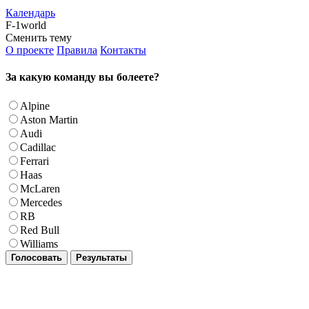
Календарь
F-1world
Сменить тему
О проекте
Правила
Контакты
За какую команду вы болеете?
Alpine
Aston Martin
Audi
Cadillac
Ferrari
Haas
McLaren
Mercedes
RB
Red Bull
Williams
Голосовать
Результаты