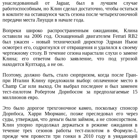
унаследованный от Jaguar, был в лучшем случае
работоспособным, но Клин сделал достаточно, чтобы остаться
в кокпите на оставшуюся часть сезона после четырехгоночной
передачи места Лиуцци в начале года.
Вопреки широко распространенным ожиданиям, Клина
оставили на 2006 год. Оснащенный двигателем Ferrari RB2
был ужасен - новый технический директор Эдриан Ньюи
осмотрел его, содрогнулся от отвращения и удалился к своему
чертежному столу. В течение сезона нарастали слухи о замене
Клина; его ответом было заявление, что под угрозой
находится Култхард, а не он.
Поэтому, должно быть, стало сюрпризом, когда после Гран-
при Италии Клину предложили выбор: оплаченное место в
Champ Car или выход. Он выбрал последнее и был заменен
тест-пилотом Робертом Дорнбосом за предполагаемые 15
миллионов евро.
Это было дорогое трехгоночное камео, поскольку спонсор
Дорнбоса, Харри Мюрманс, позже преследовал его через
суды, утверждая, что деньги были займом, а не спонсорством.
Клин упорно продолжал держаться в режиме ожидания в
течение трех сезонов работы тест-пилотом в Формуле-1,
прежде чем провести три гонки в 2010 году в увядающей