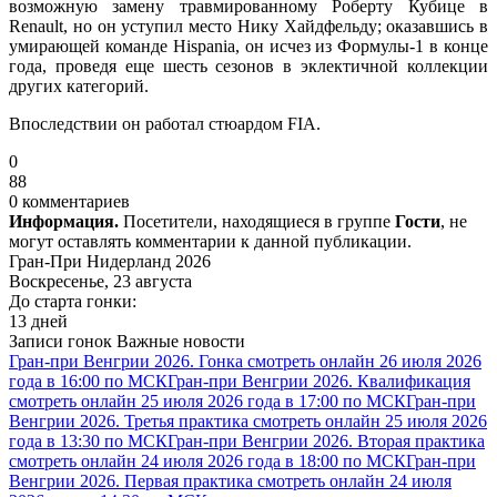
возможную замену травмированному Роберту Кубице в
Renault, но он уступил место Нику Хайдфельду; оказавшись в
умирающей команде Hispania, он исчез из Формулы-1 в конце
года, проведя еще шесть сезонов в эклектичной коллекции
других категорий.
Впоследствии он работал стюардом FIA.
0
88
0 комментариев
Информация.
Посетители, находящиеся в группе
Гости
, не
могут оставлять комментарии к данной публикации.
Гран-При Нидерланд 2026
Воскресенье, 23 августа
До старта гонки:
13 дней
Записи гонок
Важные новости
Гран-при Венгрии 2026. Гонка смотреть онлайн 26 июля 2026
года в 16:00 по МСК
Гран-при Венгрии 2026. Квалификация
смотреть онлайн 25 июля 2026 года в 17:00 по МСК
Гран-при
Венгрии 2026. Третья практика смотреть онлайн 25 июля 2026
года в 13:30 по МСК
Гран-при Венгрии 2026. Вторая практика
смотреть онлайн 24 июля 2026 года в 18:00 по МСК
Гран-при
Венгрии 2026. Первая практика смотреть онлайн 24 июля