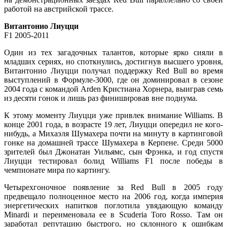
работой на австрийской трассе.
Витантонио Лиуцци
F1 2005-2011
Один из тех загадочных талантов, которые ярко сияли в
младших сериях, но споткнулись, достигнув высшего уровня,
Витантонио Лиуцци получал поддержку Red Bull во время
выступлений в Формуле-3000, где он доминировал в сезоне
2004 года с командой Arden Кристиана Хорнера, выиграв семь
из десяти гонок и лишь раз финишировав вне подиума.
К этому моменту Лиуцци уже привлек внимание Williams. В
конце 2001 года, в возрасте 19 лет, Лиуцци опередил не кого-
нибудь, а Михаэля Шумахера почти на минуту в картинговой
гонке на домашней трассе Шумахера в Керпене. Среди 5000
зрителей был Джонатан Уильямс, сын Фрэнка, и год спустя
Лиуцци тестировал болид Williams F1 после победы в
чемпионате мира по картингу.
Четырехгоночное появление за Red Bull в 2005 году
предвещало полноценное место на 2006 год, когда империя
энергетических напитков поглотила увядающую команду
Minardi и переименовала ее в Scuderia Toro Rosso. Там он
заработал репутацию быстрого, но склонного к ошибкам