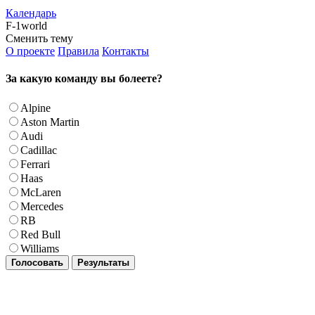
Календарь
F-1world
Сменить тему
О проекте
Правила
Контакты
За какую команду вы болеете?
Alpine
Aston Martin
Audi
Cadillac
Ferrari
Haas
McLaren
Mercedes
RB
Red Bull
Williams
Голосовать
Результаты