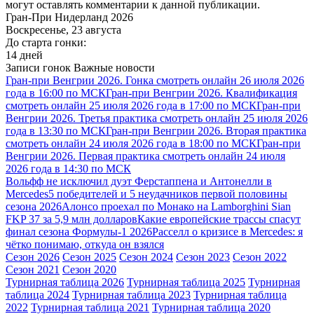
могут оставлять комментарии к данной публикации.
Гран-При Нидерланд 2026
Воскресенье, 23 августа
До старта гонки:
14 дней
Записи гонок
Важные новости
Гран-при Венгрии 2026. Гонка смотреть онлайн 26 июля 2026
года в 16:00 по МСК
Гран-при Венгрии 2026. Квалификация
смотреть онлайн 25 июля 2026 года в 17:00 по МСК
Гран-при
Венгрии 2026. Третья практика смотреть онлайн 25 июля 2026
года в 13:30 по МСК
Гран-при Венгрии 2026. Вторая практика
смотреть онлайн 24 июля 2026 года в 18:00 по МСК
Гран-при
Венгрии 2026. Первая практика смотреть онлайн 24 июля
2026 года в 14:30 по МСК
Вольфф не исключил дуэт Ферстаппена и Антонелли в
Mercedes
5 победителей и 5 неудачников первой половины
сезона 2026
Алонсо проехал по Монако на Lamborghini Sian
FKP 37 за 5,9 млн долларов
Какие европейские трассы спасут
финал сезона Формулы-1 2026
Расселл о кризисе в Mercedes: я
чётко понимаю, откуда он взялся
Сезон 2026
Сезон 2025
Сезон 2024
Сезон 2023
Сезон 2022
Сезон 2021
Сезон 2020
Турнирная таблица 2026
Турнирная таблица 2025
Турнирная
таблица 2024
Турнирная таблица 2023
Турнирная таблица
2022
Турнирная таблица 2021
Турнирная таблица 2020