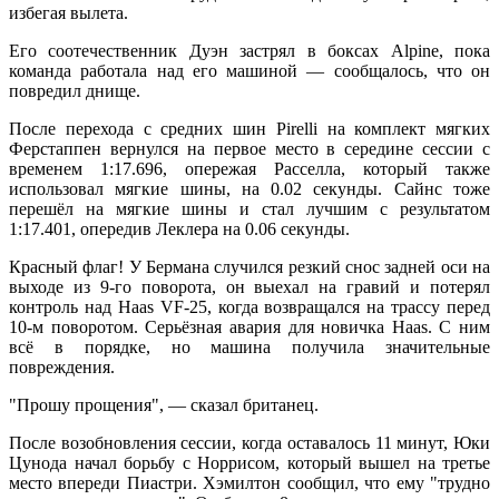
избегая вылета.
Его соотечественник Дуэн застрял в боксах Alpine, пока
команда работала над его машиной — сообщалось, что он
повредил днище.
После перехода с средних шин Pirelli на комплект мягких
Ферстаппен вернулся на первое место в середине сессии с
временем 1:17.696, опережая Расселла, который также
использовал мягкие шины, на 0.02 секунды. Сайнс тоже
перешёл на мягкие шины и стал лучшим с результатом
1:17.401, опередив Леклера на 0.06 секунды.
Красный флаг! У Бермана случился резкий снос задней оси на
выходе из 9-го поворота, он выехал на гравий и потерял
контроль над Haas VF-25, когда возвращался на трассу перед
10-м поворотом. Серьёзная авария для новичка Haas. С ним
всё в порядке, но машина получила значительные
повреждения.
"Прошу прощения", — сказал британец.
После возобновления сессии, когда оставалось 11 минут, Юки
Цунода начал борьбу с Норрисом, который вышел на третье
место впереди Пиастри. Хэмилтон сообщил, что ему "трудно