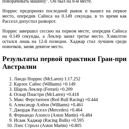
поворачивать машину". Он был на 8-м месте.
Норрис предпринял последний рывок и вышел на первое
место, опередив Сайнса на 0.149 секунды, в то время как
Расселл допустил разворот.
Норрис завершил сессию на первом месте, опередив Сайнса
на 0.149 секунды, а Леклер занял третье место. Хэмилтон
остался лишь на 12-й позиции. Хаджар стал лучшим среди
новичков, заняв девятое место.
Результаты первой практики Гран-при
Австралии
Ландо Норрис (McLaren) 1:17.252
Карлос Сайнс (Williams) +0.149
Шарль Леклер (Ferrari) +0.209
Оскар Пиастри (McLaren) +0.418
Макс Ферстаппен (Red Bull Racing) +0.444
Александр Албон (Williams) +0.461
Джордж Расселл (Mercedes) +0.464
Фернандо Алонсо (Aston Martin) +0.484
Исаак Хаджар (Racing Bulls) +0.595
Лэнс Стролл (Aston Martin) +0.805