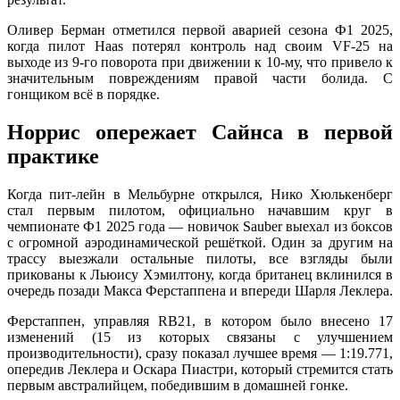
Оливер Берман отметился первой аварией сезона Ф1 2025,
когда пилот Haas потерял контроль над своим VF-25 на
выходе из 9-го поворота при движении к 10-му, что привело к
значительным повреждениям правой части болида. С
гонщиком всё в порядке.
Норрис опережает Сайнса в первой
практике
Когда пит-лейн в Мельбурне открылся, Нико Хюлькенберг
стал первым пилотом, официально начавшим круг в
чемпионате Ф1 2025 года — новичок Sauber выехал из боксов
с огромной аэродинамической решёткой. Один за другим на
трассу выезжали остальные пилоты, все взгляды были
прикованы к Льюису Хэмилтону, когда британец вклинился в
очередь позади Макса Ферстаппена и впереди Шарля Леклера.
Ферстаппен, управляя RB21, в котором было внесено 17
изменений (15 из которых связаны с улучшением
производительности), сразу показал лучшее время — 1:19.771,
опередив Леклера и Оскара Пиастри, который стремится стать
первым австралийцем, победившим в домашней гонке.