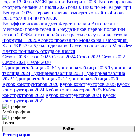
года в 13:30 по МСК
Гран-при Венгрии 2026. Вторая практика
смотреть онлайн 24 июля 2026 года в 18:00 по МСК
Гран-при
Венгрии 2026. Первая практика смотреть онлайн 24 июля
2026 года в 14:30 по МСК
Вольфф не исключил дуэт Ферстаппена и Антонелли в
Mercedes
5 победителей и 5 неудачников первой половины
сезона 2026
Какие европейские трассы спасут финал сезона
Формулы-1 2026
Алонсо проехал по Монако на Lamborghini
Sian FKP 37 за 5,9 млн долларов
Расселл о кризисе в Mercedes:
я чётко понимаю, откуда он взялся
Сезон 2026
Сезон 2025
Сезон 2024
Сезон 2023
Сезон 2022
Сезон 2021
Сезон 2020
Турнирная таблица 2026
Турнирная таблица 2025
Турнирная
таблица 2024
Турнирная таблица 2023
Турнирная таблица
2022
Турнирная таблица 2021
Турнирная таблица 2020
Кубок конструкторов 2026
Кубок конструкторов 2025
Кубок
конструкторов 2024
Кубок конструкторов 2023
Кубок
конструкторов 2022
Кубок конструкторов 2021
Кубок
конструкторов 2021
Мой профиль
Гости
Войти
Регистрация