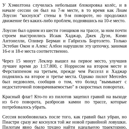
У Хэмилтона случилась небольшая блокировка колёс, и в
начале сессии он был на 7-м месте, в то время как Лиам
Лоусон "коснулся" стены в 9-м повороте, но продолжил
движение без каких-либо проблем, поднявшись на 10-е место.
Лоусон был одним из шести гонщиков на трассе, за ним почти
строем выстроились Исаак Хаджар, Джек Дуэн, Кими
Антонелли, Оливер Берман и Габриэль Бортолето. Только
Эстебан Окон и Алекс Албон нарушили эту цепочку, занимая
16-е и 18-е места соответственно.
Через 15 минут Леклер вышел на первое место, улучшив
лучшее время до 1:17.800, с Норрисом на втором месте и
Ферстаппеном на третьем, прежде чем Расселл и Хаджар
поднялись на второе и третье места. Однако пилот Mercedes
был недоволен, сообщив о том, что болид "вымывает с
недостаточной поворачиваемостью" в скоростных поворотах.
Красный флаг! Кто-то из пилотов зацепил гравий на выходе
из 6-го поворота, разбросав камни по трассе, которые
потребовалось убрать.
Сессия возобновилась после того, как гравий был убран, но
Пиастри сразу же коснулся той же новой гравийной ловушки.
Пилотам явно было трудно найти идеальную траекторию,