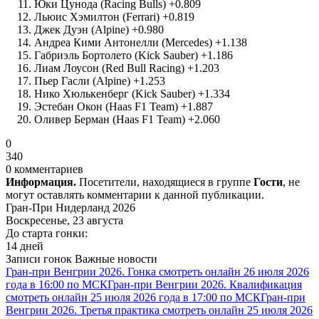
Юки Цунода (Racing Bulls) +0.809
Льюис Хэмилтон (Ferrari) +0.819
Джек Дуэн (Alpine) +0.980
Андреа Кими Антонелли (Mercedes) +1.138
Габриэль Бортолето (Kick Sauber) +1.186
Лиам Лоусон (Red Bull Racing) +1.203
Пьер Гасли (Alpine) +1.253
Нико Хюлькенберг (Kick Sauber) +1.334
Эстебан Окон (Haas F1 Team) +1.887
Оливер Берман (Haas F1 Team) +2.060
0
340
0 комментариев
Информация.
Посетители, находящиеся в группе
Гости
, не
могут оставлять комментарии к данной публикации.
Гран-При Нидерланд 2026
Воскресенье, 23 августа
До старта гонки:
14 дней
Записи гонок
Важные новости
Гран-при Венгрии 2026. Гонка смотреть онлайн 26 июля 2026
года в 16:00 по МСК
Гран-при Венгрии 2026. Квалификация
смотреть онлайн 25 июля 2026 года в 17:00 по МСК
Гран-при
Венгрии 2026. Третья практика смотреть онлайн 25 июля 2026