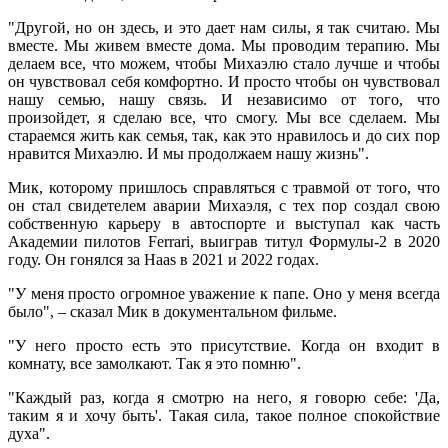
"Другой, но он здесь, и это дает нам силы, я так считаю. Мы
вместе. Мы живем вместе дома. Мы проводим терапию. Мы
делаем все, что можем, чтобы Михаэлю стало лучше и чтобы
он чувствовал себя комфортно. И просто чтобы он чувствовал
нашу семью, нашу связь. И независимо от того, что
произойдет, я сделаю все, что смогу. Мы все сделаем. Мы
стараемся жить как семья, так, как это нравилось и до сих пор
нравится Михаэлю. И мы продолжаем нашу жизнь".
Мик, которому пришлось справляться с травмой от того, что
он стал свидетелем аварии Михаэля, с тех пор создал свою
собственную карьеру в автоспорте и выступал как часть
Академии пилотов Ferrari, выиграв титул Формулы-2 в 2020
году. Он гонялся за Haas в 2021 и 2022 годах.
"У меня просто огромное уважение к папе. Оно у меня всегда
было", – сказал Мик в документальном фильме.
"У него просто есть это присутствие. Когда он входит в
комнату, все замолкают. Так я это помню".
"Каждый раз, когда я смотрю на него, я говорю себе: 'Да,
таким я и хочу быть'. Такая сила, такое полное спокойствие
духа".