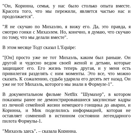
"Он, Коринна, семья, у нас было столько опыта вместе.
Красота того, что мы пережили, является частью нас и
продолжается".
"Я не скучаю по Михаэлю, я вижу его. Да, это правда, я
смотрю гонки с Михаэлем. Но, конечно, я думаю, что скучаю
по тому, что мы делали вместе".
В этом месяце Тодт сказал L'Equipe:
"[Он] просто уже не тот Михаэль, каким был раньше. Он
другой и чудесно ведом своей женой и детьми, которые
защищают его. Его жизнь теперь другая, и у меня есть
привилегия разделять с ним моменты. Это все, что можно
сказать. К сожалению, судьба ударила его десять лет назад. Он
уже не тот Михаэль, которого мы знали в Формуле-1".
В документальном фильме Netflix "Шумахер", в котором
показаны ранее не демонстрировавшиеся закулисные кадры
из личной семейной жизни немецкого гонщика до аварии, и
Коринна, и Мик поделились информацией, которая не
оставляет сомнений в истинном состоянии легендарного
пилота Формулы-1.
"Михаэль здесь", – сказала Коринна.