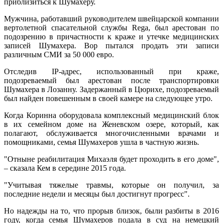
приблизиться к Шумахеру.
Мужчина, работавший руководителем швейцарской компании
вертолетной спасательной службы Rega, был арестован по
подозрению в причастности к краже и утечке медицинских
записей Шумахера. Вор пытался продать эти записи
различным СМИ за 50 000 евро.
Отследив IP-адрес, использованный при краже,
подозреваемый был арестован после транспортировки
Шумахера в Лозанну. Задержанный в Цюрихе, подозреваемый
был найден повешенным в своей камере на следующее утро.
Когда Коринна оборудовала комплексный медицинский блок
в их семейном доме на Женевском озере, который, как
полагают, обслуживается многочисленными врачами и
помощниками, семья Шумахеров ушла в частную жизнь.
"Отныне реабилитация Михаэля будет проходить в его доме",
– сказала Кем в середине 2015 года.
"Учитывая тяжелые травмы, которые он получил, за
последние недели и месяцы был достигнут прогресс".
Но надежды на то, что прорыв близок, были разбиты в 2016
году, когда семья Шумахеров подала в суд на немецкий