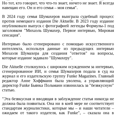
Но тот, кто говорит, что что-то знает, ничего не знает. Я всегда
навещаю его. Он и его семья – моя семья".
В 2024 году семья Шумахеров выиграла судебный процесс
против немецкого издания Die Aktuelle. В 2023 году издание
опубликовало выпуск с фотографией легенды Формулы-1 под
заголовком "Михаэль Шумахер, Первое интервью, Мировая
сенсация".
Интервью было сгенерировано с помощью искусственного
интеллекта, используя данные из предыдущих интервью
Михаэля Шумахера для создания "ответов" на вопросы,
которые издание задавало "Шумахеру".
Die Aktuelle столкнулось с широким осуждением за интервью,
сгенерированное ИИ, и семья Шумахеров подала в суд на
журнал и его издательскую группу Funke Magazines. Главный
редактор Анне Хоффманн была уволена, а управляющий
директор Funke Бьянка Польманн извинилась за "безвкусную"
статью.
"Эта безвкусная и вводящая в заблуждение статья никогда не
должна была появиться. Она ни в коей мере не соответствует
стандартам журналистики, которые мы – и наши читатели –
ожидаем от такого издателя, как Funke", – сказала она в