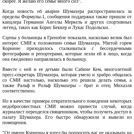
скорее. Я желаю его семье много сил".
Когда новость об аварии Шумахера распространилась за
пределы Формулы-1, сообщения поддержки также пришли от
канцлера Германии Ангелы Меркель и других спортивных
легенд, таких как Борис Беккер и Лукас Подольски.
Сцены у больницы в Гренобле показали, насколько велик был
интерес СМИ к положению семьи Шумахера. Убитой горем
Коринне приходилось сталкиваться с бессердечными
фотографами и репортерами, которые лезли ей в лицо, когда
она ежедневно направлялась в больницу.
Вместе с ней и ее детьми были Сабине Кем, многолетний
пресс-секретарь Шумахера, которая умело и храбро общалась
со СМИ настолько, насколько это решила делать семья, а
также Ральф и Рольф Шумахеры – брат и отец Михаэля
соответственно.
Но в качестве примера отвратительного поведения некоторых
недобросовестных СМИ можно привести случай, когда
журналист переоделся священником, чтобы получить доступ в
палату Шумахера. Его быстро обнаружили и вывели из
помещения.
"От имени Коринны я хотел бы попросить вас не оказывать на