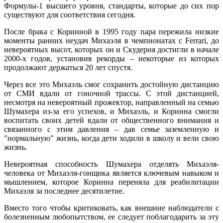
Формулы-1 высшего уровня, стандарты, которые до сих пор
существуют для соответствия сегодня.
После брака с Коринной в 1995 году пара пережила низкие
моменты ранних неудач Михаэля в чемпионатах с Ferrari, до
невероятных высот, которых он и Скудерия достигли в начале
2000-х годов, установив рекорды – некоторые из которых
продолжают держаться 20 лет спустя.
Через все это Михаэль смог сохранить достойную дистанцию
от СМИ вдали от гоночной трассы. С этой дистанцией,
несмотря на невероятный прожектор, направленный на семью
Шумахера из-за его успехов, и Михаэль, и Коринна смогли
воспитать своих детей вдали от общественного внимания и
связанного с этим давления – дав семье заземленную и
"нормальную" жизнь, когда дети ходили в школу и вели свою
жизнь.
Невероятная способность Шумахера отделять Михаэля-
человека от Михаэля-гонщика является ключевым навыком и
мышлением, которое Коринна переняла для реабилитации
Михаэля за последнее десятилетие.
Вместо того чтобы критиковать, как внешние наблюдатели с
болезненным любопытством, ее следует поблагодарить за эту