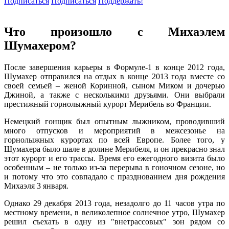
Подписаться
Подписаться
Поддержать!
Что произошло с Михаэлем
Шумахером?
После завершения карьеры в Формуле-1 в конце 2012 года,
Шумахер отправился на отдых в конце 2013 года вместе со
своей семьей – женой Коринной, сыном Миком и дочерью
Джиной, а также с несколькими друзьями. Они выбрали
престижный горнолыжный курорт Мерибель во Франции.
Немецкий гонщик был опытным лыжником, проводивший
много отпусков и мероприятий в межсезонье на
горнолыжных курортах по всей Европе. Более того, у
Шумахера было шале в долине Мерибеля, и он прекрасно знал
этот курорт и его трассы. Время его ежегодного визита было
особенным – не только из-за перерыва в гоночном сезоне, но
и потому что это совпадало с празднованием дня рождения
Михаэля 3 января.
Однако 29 декабря 2013 года, незадолго до 11 часов утра по
местному времени, в великолепное солнечное утро, Шумахер
решил съехать в одну из "внетрассовых" зон рядом со