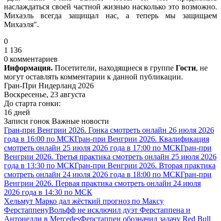
наслаждаться своей частной жизнью насколько это возможно.
Михаэль всегда защищал нас, а теперь мы защищаем
Михаэля".
0
1 136
0 комментариев
Информация.
Посетители, находящиеся в группе
Гости
, не
могут оставлять комментарии к данной публикации.
Гран-При Нидерланд 2026
Воскресенье, 23 августа
До старта гонки:
16 дней
Записи гонок
Важные новости
Гран-при Венгрии 2026. Гонка смотреть онлайн 26 июля 2026
года в 16:00 по МСК
Гран-при Венгрии 2026. Квалификация
смотреть онлайн 25 июля 2026 года в 17:00 по МСК
Гран-при
Венгрии 2026. Третья практика смотреть онлайн 25 июля 2026
года в 13:30 по МСК
Гран-при Венгрии 2026. Вторая практика
смотреть онлайн 24 июля 2026 года в 18:00 по МСК
Гран-при
Венгрии 2026. Первая практика смотреть онлайн 24 июля
2026 года в 14:30 по МСК
Хельмут Марко дал жёсткий прогноз по Максу
Ферстаппену
Вольфф не исключил дуэт Ферстаппена и
Антонелли в Mercedes
Ферстаппен обозначил задачу Red Bull