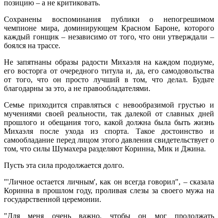
позицию – а не критиковать.
Сохранены воспоминания публики о непогрешимом
чемпионе мира, доминирующем Красном Бароне, которого
каждый гонщик – независимо от того, что они утверждали –
боялся на трассе.
Не запятнаны образы радости Михаэля на каждом подиуме,
его восторга от очередного титула и, да, его самодовольства
от того, что он просто лучший в том, что делал. Будьте
благодарны за это, а не правообладателями.
Семье приходится справляться с невообразимой грустью и
мучениями своей реальности, так далекой от славных дней
прошлого и обещания того, какой должна была быть жизнь
Михаэля после ухода из спорта. Такое достоинство и
самообладание перед лицом этого давления свидетельствует о
том, что силы Шумахера разделяют Коринна, Мик и Джина.
Пусть эта сила продолжается долго.
"'Личное остается личным', как он всегда говорил", – сказала
Коринна в прошлом году, проливая слезы за своего мужа на
государственной церемонии.
"Для меня очень важно, чтобы он мог продолжать