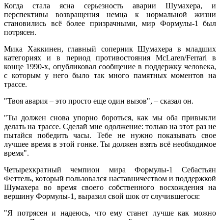
Когда стала ясна серьезность аварии Шумахера, и
перспективы возвращения немца к нормальной жизни
становились всё более призрачными, мир Формулы-1 был
потрясен.
Мика Хаккинен, главный соперник Шумахера в младших
категориях и в период противостояния McLaren/Ferrari в
конце 1990-х, опубликовал сообщение в поддержку человека,
с которым у него было так много памятных моментов на
трассе.
"Твоя авария – это просто еще один вызов", – сказал он.
"Ты должен снова упорно бороться, как мы оба привыкли
делать на трассе. Сделай мне одолжение: только на этот раз не
пытайся победить часы. Тебе не нужно показывать свое
лучшее время в этой гонке. Ты должен взять всё необходимое
время".
Четырехкратный чемпион мира Формулы-1 Себастьян
Феттель, который пользовался наставничеством и поддержкой
Шумахера во время своего собственного восхождения на
вершину Формулы-1, выразил свой шок от случившегося:
"Я потрясен и надеюсь, что ему станет лучше как можно