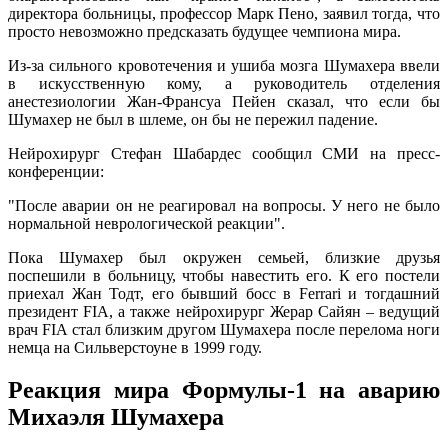
директора больницы, профессор Марк Пено, заявил тогда, что
просто невозможно предсказать будущее чемпиона мира.
Из-за сильного кровотечения и ушиба мозга Шумахера ввели
в искусственную кому, а руководитель отделения
анестезиологии Жан-Франсуа Пейен сказал, что если бы
Шумахер не был в шлеме, он бы не пережил падение.
Нейрохирург Стефан Шабардес сообщил СМИ на пресс-
конференции:
"После аварии он не реагировал на вопросы. У него не было
нормальной неврологической реакции".
Пока Шумахер был окружен семьей, близкие друзья
поспешили в больницу, чтобы навестить его. К его постели
приехал Жан Тодт, его бывший босс в Ferrari и тогдашний
президент FIA, а также нейрохирург Жерар Сайян – ведущий
врач FIA стал близким другом Шумахера после перелома ноги
немца на Сильверстоуне в 1999 году.
Реакция мира Формулы-1 на аварию
Михаэля Шумахера