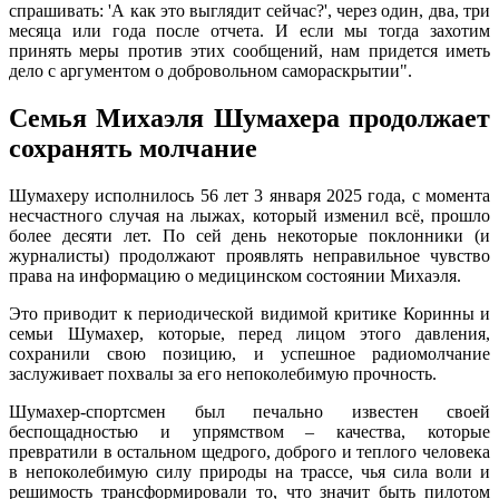
спрашивать: 'А как это выглядит сейчас?', через один, два, три
месяца или года после отчета. И если мы тогда захотим
принять меры против этих сообщений, нам придется иметь
дело с аргументом о добровольном самораскрытии".
Семья Михаэля Шумахера продолжает
сохранять молчание
Шумахеру исполнилось 56 лет 3 января 2025 года, с момента
несчастного случая на лыжах, который изменил всё, прошло
более десяти лет. По сей день некоторые поклонники (и
журналисты) продолжают проявлять неправильное чувство
права на информацию о медицинском состоянии Михаэля.
Это приводит к периодической видимой критике Коринны и
семьи Шумахер, которые, перед лицом этого давления,
сохранили свою позицию, и успешное радиомолчание
заслуживает похвалы за его непоколебимую прочность.
Шумахер-спортсмен был печально известен своей
беспощадностью и упрямством – качества, которые
превратили в остальном щедрого, доброго и теплого человека
в непоколебимую силу природы на трассе, чья сила воли и
решимость трансформировали то, что значит быть пилотом