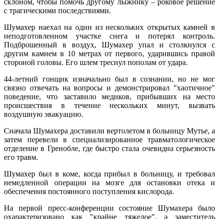
склоном, чтобы помочь другому лыжнику – роковое решение
с трагическими последствиями.
Шумахер наехал на один из нескольких открытых камней в
неподготовленном участке снега и потерял контроль.
Подброшенный в воздух, Шумахер упал и столкнулся с
другим камнем в 10 метрах от первого, ударившись правой
стороной головы. Его шлем треснул пополам от удара.
44-летний гонщик изначально был в сознании, но не мог
связно отвечать на вопросы и демонстрировал "хаотичное"
поведение, что заставило медиков, прибывших на место
происшествия в течение нескольких минут, вызвать
воздушную эвакуацию.
Сначала Шумахера доставили вертолетом в больницу Мутье, а
затем перевели в специализированное травматологическое
отделение в Гренобле, где быстро стала очевидна серьезность
его травм.
Шумахер был в коме, когда прибыл в больницу, и требовал
немедленной операции на мозге для остановки отека и
обеспечения постоянного поступления кислорода.
На первой пресс-конференции состояние Шумахера было
охарактеризовано как "крайне тяжелое", а заместитель