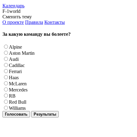
Календарь
F-1world
Сменить тему
О проекте
Правила
Контакты
За какую команду вы болеете?
Alpine
Aston Martin
Audi
Cadillac
Ferrari
Haas
McLaren
Mercedes
RB
Red Bull
Williams
Голосовать
Результаты