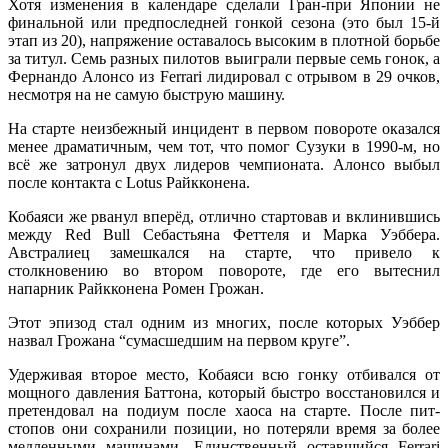
Хотя изменения в календаре сделали Гран-при Японии не
финальной или предпоследней гонкой сезона (это был 15-й
этап из 20), напряжение оставалось высоким в плотной борьбе
за титул. Семь разных пилотов выиграли первые семь гонок, а
Фернандо Алонсо из Ferrari лидировал с отрывом в 29 очков,
несмотря на не самую быструю машину.
На старте неизбежный инцидент в первом повороте оказался
менее драматичным, чем тот, что помог Сузуки в 1990-м, но
всё же затронул двух лидеров чемпионата. Алонсо выбыл
после контакта с Lotus Райкконена.
Кобаяси же рванул вперёд, отлично стартовав и вклинившись
между Red Bull Себастьяна Феттеля и Марка Уэббера.
Австралиец замешкался на старте, что привело к
столкновению во втором повороте, где его вытеснил
напарник Райкконена Ромен Грожан.
Этот эпизод стал одним из многих, после которых Уэббер
назвал Грожана “сумасшедшим на первом круге”.
Удерживая второе место, Кобаяси всю гонку отбивался от
мощного давления Баттона, который быстро восстановился и
претендовал на подиум после хаоса на старте. После пит-
стопов они сохранили позиции, но потеряли время за более
медленными машинами. Единственный оставшийся Ferrari