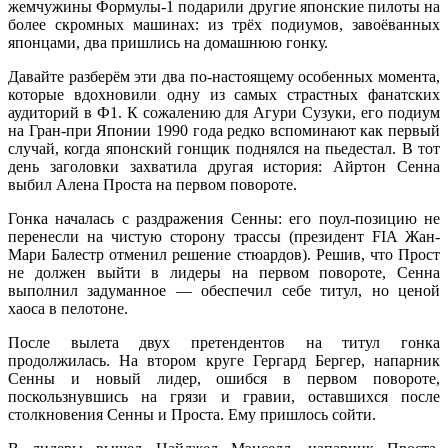
жемчужины Формулы-1 подарили другие японские пилоты на
более скромных машинах: из трёх подиумов, завоёванных
японцами, два пришлись на домашнюю гонку.
Давайте разберём эти два по-настоящему особенных момента,
которые вдохновили одну из самых страстных фанатских
аудиторий в Ф1. К сожалению для Агури Сузуки, его подиум
на Гран-при Японии 1990 года редко вспоминают как первый
случай, когда японский гонщик поднялся на пьедестал. В тот
день заголовки захватила другая история: Айртон Сенна
выбил Алена Проста на первом повороте.
Гонка началась с раздражения Сенны: его поул-позицию не
перенесли на чистую сторону трассы (президент FIA Жан-
Мари Балестр отменил решение стюардов). Решив, что Прост
не должен выйти в лидеры на первом повороте, Сенна
выполнил задуманное — обеспечил себе титул, но ценой
хаоса в пелотоне.
После вылета двух претендентов на титул гонка
продолжилась. На втором круге Гергард Бергер, напарник
Сенны и новый лидер, ошибся в первом повороте,
поскользнувшись на грязи и гравии, оставшихся после
столкновения Сенны и Проста. Ему пришлось сойти.