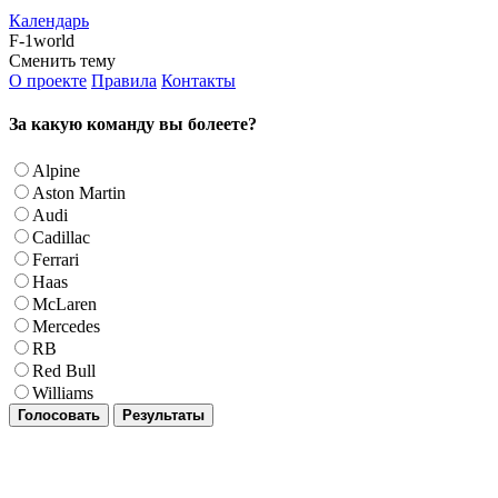
Календарь
F-1world
Сменить тему
О проекте
Правила
Контакты
За какую команду вы болеете?
Alpine
Aston Martin
Audi
Cadillac
Ferrari
Haas
McLaren
Mercedes
RB
Red Bull
Williams
Голосовать
Результаты