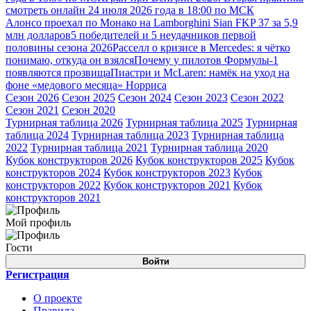
смотреть онлайн 24 июля 2026 года в 18:00 по МСК
Алонсо проехал по Монако на Lamborghini Sian FKP 37 за 5,9
млн долларов
5 победителей и 5 неудачников первой
половины сезона 2026
Расселл о кризисе в Mercedes: я чётко
понимаю, откуда он взялся
Почему у пилотов Формулы-1
появляются прозвища
Пиастри и McLaren: намёк на уход на
фоне «медового месяца» Норриса
Сезон 2026
Сезон 2025
Сезон 2024
Сезон 2023
Сезон 2022
Сезон 2021
Сезон 2020
Турнирная таблица 2026
Турнирная таблица 2025
Турнирная
таблица 2024
Турнирная таблица 2023
Турнирная таблица
2022
Турнирная таблица 2021
Турнирная таблица 2020
Кубок конструкторов 2026
Кубок конструкторов 2025
Кубок
конструкторов 2024
Кубок конструкторов 2023
Кубок
конструкторов 2022
Кубок конструкторов 2021
Кубок
конструкторов 2021
Мой профиль
Гости
Войти
Регистрация
О проекте
Правила