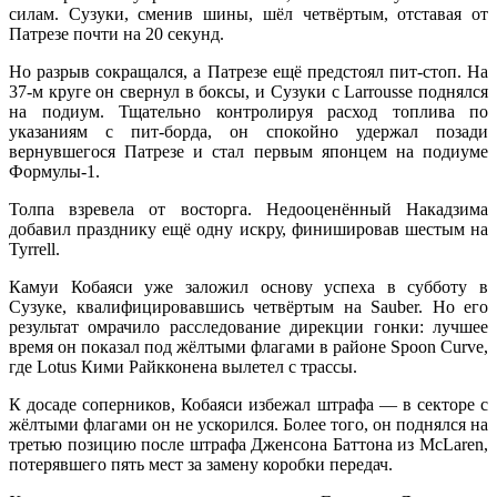
силам. Сузуки, сменив шины, шёл четвёртым, отставая от
Патрезе почти на 20 секунд.
Но разрыв сокращался, а Патрезе ещё предстоял пит-стоп. На
37-м круге он свернул в боксы, и Сузуки с Larrousse поднялся
на подиум. Тщательно контролируя расход топлива по
указаниям с пит-борда, он спокойно удержал позади
вернувшегося Патрезе и стал первым японцем на подиуме
Формулы-1.
Толпа взревела от восторга. Недооценённый Накадзима
добавил празднику ещё одну искру, финишировав шестым на
Tyrrell.
Камуи Кобаяси уже заложил основу успеха в субботу в
Сузуке, квалифицировавшись четвёртым на Sauber. Но его
результат омрачило расследование дирекции гонки: лучшее
время он показал под жёлтыми флагами в районе Spoon Curve,
где Lotus Кими Райкконена вылетел с трассы.
К досаде соперников, Кобаяси избежал штрафа — в секторе с
жёлтыми флагами он не ускорился. Более того, он поднялся на
третью позицию после штрафа Дженсона Баттона из McLaren,
потерявшего пять мест за замену коробки передач.