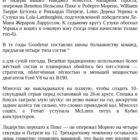
В лидеры вышел Найджел Мэнселл, напарник Проста,
опережая Benetton Нельсона Пике и Роберто Морено, Williams
Тьерри Бутсена и Риккардо Патрезе, Lotus Дерека Уорика и
Сузуки на Lola-Lamborghini, подготовленной победителем Ле-
Мана Жераром Ларруссом. К седьмому кругу Сузуки обогнал
Уорика и вошёл в очковую зону (тогда очки начисляли только
топ-6).
В те годы Goodyear поставлял шины большинству команд,
предлагая четыре типа состав “
а для сухой погоды. Benetton традиционно использовал более
жёсткий состав и планировал обойтись без пит-стопов —
стратегия, облегчённая лёгкостью и меньшей мощностью
двигателя Ford V8 на их B190.
Мэнселл же выкладывался на полную, чтобы создать 10-
секундный отрыв перед остановкой на 26-м круге. Спешка в
боксах сыграла злую шутку: он резко нажал на газ, раскрутив
задние колёса так сильно, что сломал приводной вал. Мэнселл
сошёл, а Ferrari уступила McLaren титул в Кубке
конструкторов.
Лидерство перешло к Пике — он опережал Морено на четыре
секунды и Патрезе на 12. Трёхкратному чемпиону оставалось
лишь грамотно управлять машиной, что было ему вполне по