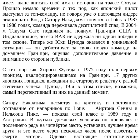
имеет шанс вписать своё имя в историю на трассе Сузука.
Прошло немало времени с тех пор, как японский пилот
выступал за топ-команду, не говоря уже о настоящем лидере
чемпионата. Когда Сатору Накадзима гонялся за Lotus в 1987
и 1988 годах, команда переживала десятилетний спад. В 2004-
м Такума Сато поднялся на подиум Гран-при США в
Индианаполисе, но его BAR не одержала ни одной победы в
том сезоне. Теперь же Юки Цунода оказался в уникальной
ситуации — он дебютирует за свою новую команду на
домашнем Гран-при, ощущая дополнительное давление и
внимание со стороны публики.
С тех пор как Хироси Фусида в 1975 году стал первым
японцем, квалифицировавшимся на Гран-при, 17 других
японских гонщиков выходили на стартовую решётку с разной
степенью успеха. Цунода, 19-й в этом списке, возможно,
самый перспективный из них на данный момент.
Сатору Накадзима, несмотря на критику и постоянное
отставание от напарников по Lotus — Айртона Сенны и
Нельсона Пике, — показал свой класс в 1989 году в
Австралии. В жутких дождевых условиях он прорвался с
последнего ряда на четвёртое место, установив лучшее время
круга, и это всего через несколько часов после известия о
смерти матери. Однако настоящие статистические