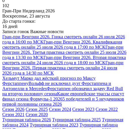
0
102
Гран-При Нидерланд 2026
Воскресенье, 23 августа
До старта гонки:
16 дней
Записи гонок
Важные новости
Гран-при Венгрии 2026. Гонка смотреть онлайн 26 июля 2026
года в 16:00 по МСК
Гран-при Венгрии 2026. Квалификация
смотреть онлайн 25 июля 2026 года в 17:00 по МСК
Гран-при
Венгрии 2026. Третья практика смотреть онлайн 25 июля 2026
года в 13:30 по МСК
Гран-при Венгрии 2026. Вторая практика
смотреть онлайн 24 июля 2026 года в 18:00 по МСК
Гран-при
Венгрии 2026. Первая практика смотреть онлайн 24 июля
2026 года в 14:30 по МСК
Хельмут Марко дал жёсткий прогноз по Максу
Ферстаппену
Вольфф не исключил дуэт Ферстаппена и
Антонелли в Mercedes
Ферстаппен обозначил задачу Red Bull
на вторую половину сезона
Какие европейские трассы спасут
финал сезона Формулы-1 2026
5 победителей и 5 неудачников
первой половины сезона 2026
Сезон 2026
Сезон 2025
Сезон 2024
Сезон 2023
Сезон 2022
Сезон 2021
Сезон 2020
Турнирная таблица 2026
Турнирная таблица 2025
Турнирная
таблица 2024
Турнирная таблица 2023
Турнирная таблица