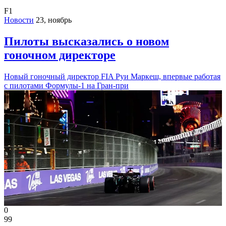
F1
Новости
23, ноябрь
Пилоты высказались о новом
гоночном директоре
Новый гоночный директор FIA Руи Маркеш, впервые работая
с пилотами Формулы-1 на Гран-при
0
99