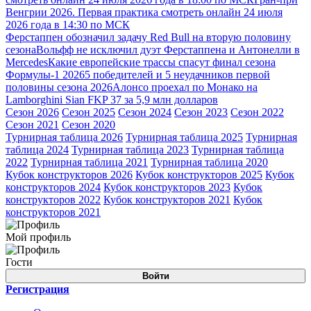
Венгрии 2026. Первая практика смотреть онлайн 24 июля
2026 года в 14:30 по МСК
Ферстаппен обозначил задачу Red Bull на вторую половину
сезона
Вольфф не исключил дуэт Ферстаппена и Антонелли в
Mercedes
Какие европейские трассы спасут финал сезона
Формулы-1 2026
5 победителей и 5 неудачников первой
половины сезона 2026
Алонсо проехал по Монако на
Lamborghini Sian FKP 37 за 5,9 млн долларов
Сезон 2026
Сезон 2025
Сезон 2024
Сезон 2023
Сезон 2022
Сезон 2021
Сезон 2020
Турнирная таблица 2026
Турнирная таблица 2025
Турнирная
таблица 2024
Турнирная таблица 2023
Турнирная таблица
2022
Турнирная таблица 2021
Турнирная таблица 2020
Кубок конструкторов 2026
Кубок конструкторов 2025
Кубок
конструкторов 2024
Кубок конструкторов 2023
Кубок
конструкторов 2022
Кубок конструкторов 2021
Кубок
конструкторов 2021
Мой профиль
Гости
Войти
Регистрация