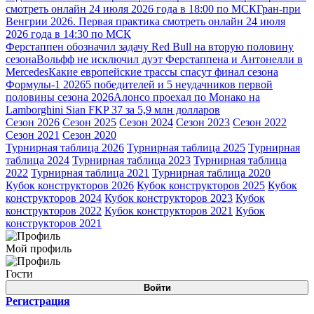
смотреть онлайн 24 июля 2026 года в 18:00 по МСК
Гран-при
Венгрии 2026. Первая практика смотреть онлайн 24 июля
2026 года в 14:30 по МСК
Ферстаппен обозначил задачу Red Bull на вторую половину
сезона
Вольфф не исключил дуэт Ферстаппена и Антонелли в
Mercedes
Какие европейские трассы спасут финал сезона
Формулы-1 2026
5 победителей и 5 неудачников первой
половины сезона 2026
Алонсо проехал по Монако на
Lamborghini Sian FKP 37 за 5,9 млн долларов
Сезон 2026
Сезон 2025
Сезон 2024
Сезон 2023
Сезон 2022
Сезон 2021
Сезон 2020
Турнирная таблица 2026
Турнирная таблица 2025
Турнирная
таблица 2024
Турнирная таблица 2023
Турнирная таблица
2022
Турнирная таблица 2021
Турнирная таблица 2020
Кубок конструкторов 2026
Кубок конструкторов 2025
Кубок
конструкторов 2024
Кубок конструкторов 2023
Кубок
конструкторов 2022
Кубок конструкторов 2021
Кубок
конструкторов 2021
Мой профиль
Гости
Войти
Регистрация