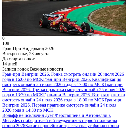
0
108
Гран-При Нидерланд 2026
Воскресенье, 23 августа
До старта гонки:
14 дней
Записи гонок
Важные новости
Гран-при Венгрии 2026. Гонка смотреть онлайн 26 июля 2026
года в 16:00 по МСК
Гран-при Венгрии 2026. Квалификация
смотреть онлайн 25 июля 2026 года в 17:00 по МСК
Гран-при
Венгрии 2026. Третья практика смотреть онлайн 25 июля 2026
года в 13:30 по МСК
Гран-при Венгрии 2026. Вторая практика
смотреть онлайн 24 июля 2026 года в 18:00 по МСК
Гран-при
Венгрии 2026. Первая практика смотреть онлайн 24 июля
2026 года в 14:30 по МСК
Вольфф не исключил дуэт Ферстаппена и Антонелли в
Mercedes
5 победителей и 5 неудачников первой половины
сезона 2026
Какие европейские трассы спасут финал сезона