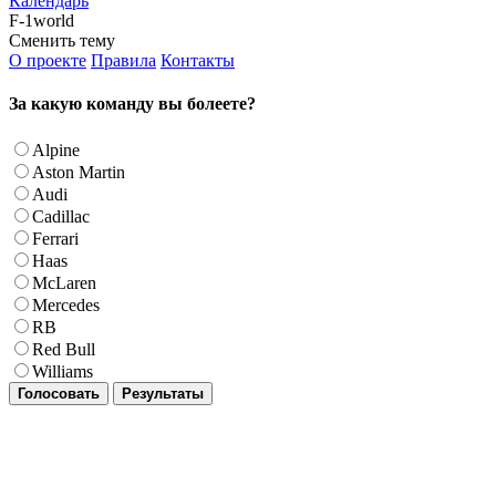
Календарь
F-1world
Сменить тему
О проекте
Правила
Контакты
За какую команду вы болеете?
Alpine
Aston Martin
Audi
Cadillac
Ferrari
Haas
McLaren
Mercedes
RB
Red Bull
Williams
Голосовать
Результаты