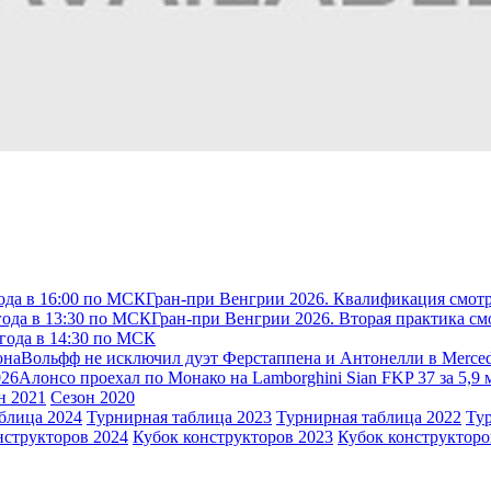
ода в 16:00 по МСК
Гран-при Венгрии 2026. Квалификация смотр
года в 13:30 по МСК
Гран-при Венгрии 2026. Вторая практика см
 года в 14:30 по МСК
она
Вольфф не исключил дуэт Ферстаппена и Антонелли в Merce
026
Алонсо проехал по Монако на Lamborghini Sian FKP 37 за 5,9
н 2021
Сезон 2020
блица 2024
Турнирная таблица 2023
Турнирная таблица 2022
Ту
нструкторов 2024
Кубок конструкторов 2023
Кубок конструкторо