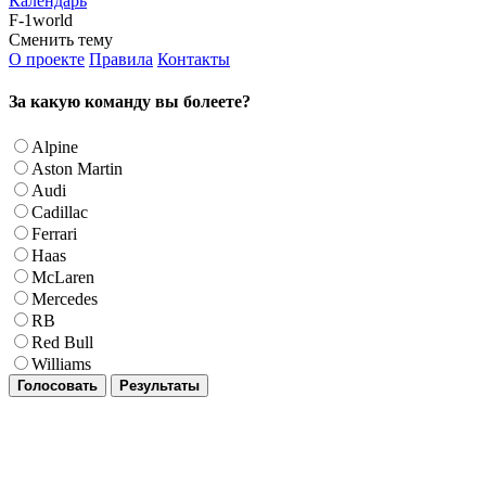
Календарь
F-1world
Сменить тему
О проекте
Правила
Контакты
За какую команду вы болеете?
Alpine
Aston Martin
Audi
Cadillac
Ferrari
Haas
McLaren
Mercedes
RB
Red Bull
Williams
Голосовать
Результаты