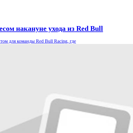
сом накануне ухода из Red Bull
ом для команды Red Bull Racing, где