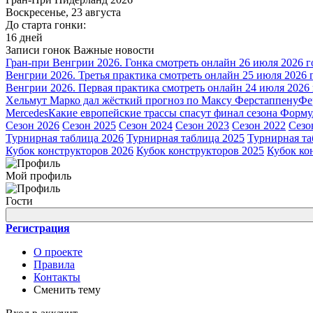
Воскресенье, 23 августа
До старта гонки:
16 дней
Записи гонок
Важные новости
Гран-при Венгрии 2026. Гонка смотреть онлайн 26 июля 2026 г
Венгрии 2026. Третья практика смотреть онлайн 25 июля 2026 
Венгрии 2026. Первая практика смотреть онлайн 24 июля 2026
Хельмут Марко дал жёсткий прогноз по Максу Ферстаппену
Фе
Mercedes
Какие европейские трассы спасут финал сезона Форму
Сезон 2026
Сезон 2025
Сезон 2024
Сезон 2023
Сезон 2022
Сезо
Турнирная таблица 2026
Турнирная таблица 2025
Турнирная та
Кубок конструкторов 2026
Кубок конструкторов 2025
Кубок ко
Мой профиль
Гости
Регистрация
О проекте
Правила
Контакты
Сменить тему