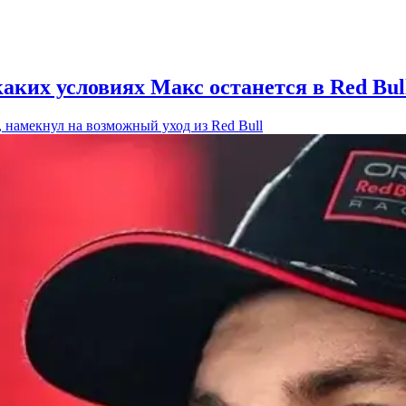
аких условиях Макс останется в Red Bul
 намекнул на возможный уход из Red Bull