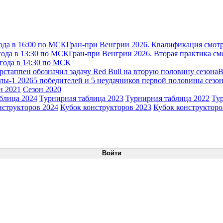
ода в 16:00 по МСК
Гран-при Венгрии 2026. Квалификация смотр
года в 13:30 по МСК
Гран-при Венгрии 2026. Вторая практика см
 года в 14:30 по МСК
рстаппен обозначил задачу Red Bull на вторую половину сезона
В
лы-1 2026
5 победителей и 5 неудачников первой половины сезон
н 2021
Сезон 2020
блица 2024
Турнирная таблица 2023
Турнирная таблица 2022
Ту
нструкторов 2024
Кубок конструкторов 2023
Кубок конструкторо
Войти