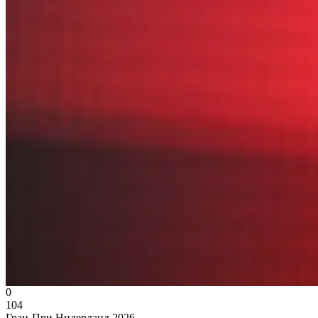
0
104
Гран-При Нидерланд 2026