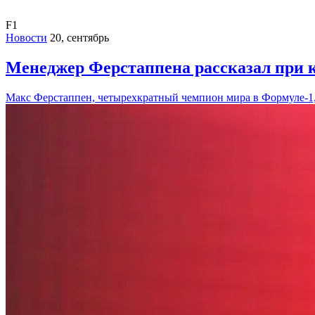
F1
Новости
20, сентябрь
Менеджер Ферстаппена рассказал при к
Макс Ферстаппен, четырехкратный чемпион мира в Формуле-1,