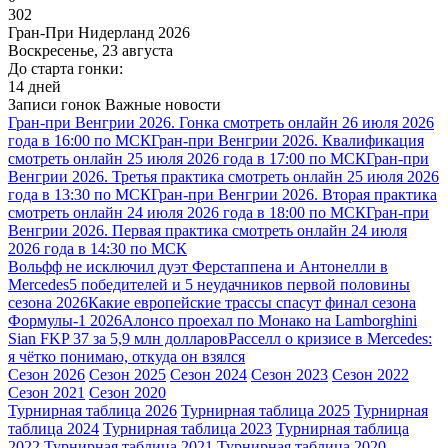
302
Гран-При Нидерланд 2026
Воскресенье, 23 августа
До старта гонки:
14 дней
Записи гонок
Важные новости
Гран-при Венгрии 2026. Гонка смотреть онлайн 26 июля 2026
года в 16:00 по МСК
Гран-при Венгрии 2026. Квалификация
смотреть онлайн 25 июля 2026 года в 17:00 по МСК
Гран-при
Венгрии 2026. Третья практика смотреть онлайн 25 июля 2026
года в 13:30 по МСК
Гран-при Венгрии 2026. Вторая практика
смотреть онлайн 24 июля 2026 года в 18:00 по МСК
Гран-при
Венгрии 2026. Первая практика смотреть онлайн 24 июля
2026 года в 14:30 по МСК
Вольфф не исключил дуэт Ферстаппена и Антонелли в
Mercedes
5 победителей и 5 неудачников первой половины
сезона 2026
Какие европейские трассы спасут финал сезона
Формулы-1 2026
Алонсо проехал по Монако на Lamborghini
Sian FKP 37 за 5,9 млн долларов
Расселл о кризисе в Mercedes:
я чётко понимаю, откуда он взялся
Сезон 2026
Сезон 2025
Сезон 2024
Сезон 2023
Сезон 2022
Сезон 2021
Сезон 2020
Турнирная таблица 2026
Турнирная таблица 2025
Турнирная
таблица 2024
Турнирная таблица 2023
Турнирная таблица
2022
Турнирная таблица 2021
Турнирная таблица 2020