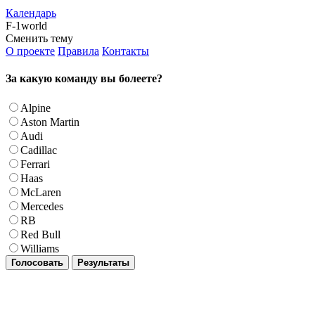
Календарь
F-1world
Сменить тему
О проекте
Правила
Контакты
За какую команду вы болеете?
Alpine
Aston Martin
Audi
Cadillac
Ferrari
Haas
McLaren
Mercedes
RB
Red Bull
Williams
Голосовать
Результаты