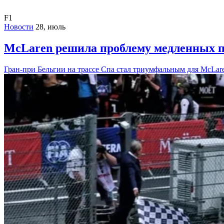
F1
Новости
28, июль
McLaren решила проблему медленных п
Гран-при Бельгии на трассе Спа стал триумфальным для McLar