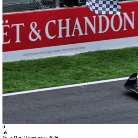
0
69
Гран-При Нидерланд 2026