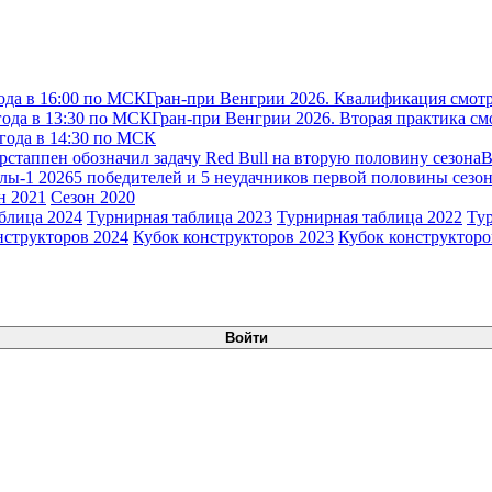
ода в 16:00 по МСК
Гран-при Венгрии 2026. Квалификация смотр
года в 13:30 по МСК
Гран-при Венгрии 2026. Вторая практика см
 года в 14:30 по МСК
рстаппен обозначил задачу Red Bull на вторую половину сезона
В
лы-1 2026
5 победителей и 5 неудачников первой половины сезон
н 2021
Сезон 2020
блица 2024
Турнирная таблица 2023
Турнирная таблица 2022
Ту
нструкторов 2024
Кубок конструкторов 2023
Кубок конструкторо
Войти