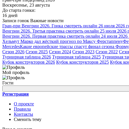
Воскресенье, 23 августа
До старта гонки:
16 дней
Записи гонок
Важные новости
Гран-при Венгрии 2026. Гонка смотреть онлайн 26 июля 2026 г
Венгрии 2026. Третья практика смотреть онлайн 25 июля 2026 
Венгрии 2026. Первая практика смотреть онлайн 24 июля 2026
Хельмут Марко дал жёсткий прогноз по Максу Ферстаппену
Фе
Mercedes
Какие европейские трассы спасут финал сезона Форму
Сезон 2026
Сезон 2025
Сезон 2024
Сезон 2023
Сезон 2022
Сезо
Турнирная таблица 2026
Турнирная таблица 2025
Турнирная та
Кубок конструкторов 2026
Кубок конструкторов 2025
Кубок ко
Мой профиль
Гости
Регистрация
О проекте
Правила
Контакты
Сменить тему