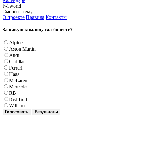
Календарь
F-1world
Сменить тему
О проекте
Правила
Контакты
За какую команду вы болеете?
Alpine
Aston Martin
Audi
Cadillac
Ferrari
Haas
McLaren
Mercedes
RB
Red Bull
Williams
Голосовать
Результаты