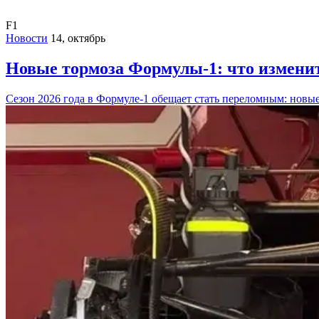
F1
Новости
14, октябрь
Новые тормоза Формулы-1: что изменит
Сезон 2026 года в Формуле-1 обещает стать переломным: новы