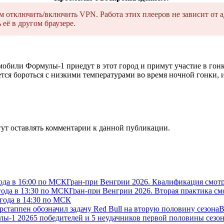
тключить/включить VPN. Работа этих плееров не зависит от а
её в другом браузере.
мобили Формулы-1 приедут в этот город и примут участие в гонк
тся бороться с низкими температурами во время ночной гонки, 
огут оставлять комментарии к данной публикации.
ода в 16:00 по МСК
Гран-при Венгрии 2026. Квалификация смотр
года в 13:30 по МСК
Гран-при Венгрии 2026. Вторая практика см
 года в 14:30 по МСК
рстаппен обозначил задачу Red Bull на вторую половину сезона
В
лы-1 2026
5 победителей и 5 неудачников первой половины сезон