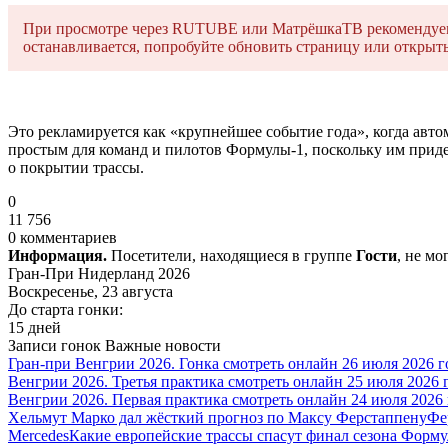
При просмотре через RUTUBE или МатрёшкаТВ рекомендуем о
останавливается, попробуйте обновить страницу или открыть 
Это рекламируется как «крупнейшее событие года», когда авто
простым для команд и пилотов Формулы-1, поскольку им приде
о покрытии трассы.
0
11 756
0 комментариев
Информация.
Посетители, находящиеся в группе
Гости
, не м
Гран-При Нидерланд 2026
Воскресенье, 23 августа
До старта гонки:
15 дней
Записи гонок
Важные новости
Гран-при Венгрии 2026. Гонка смотреть онлайн 26 июля 2026 г
Венгрии 2026. Третья практика смотреть онлайн 25 июля 2026 
Венгрии 2026. Первая практика смотреть онлайн 24 июля 2026
Хельмут Марко дал жёсткий прогноз по Максу Ферстаппену
Фе
Mercedes
Какие европейские трассы спасут финал сезона Форму