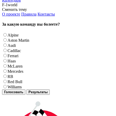
Календарь
F-1world
Сменить тему
О проекте
Правила
Контакты
За какую команду вы болеете?
Alpine
Aston Martin
Audi
Cadillac
Ferrari
Haas
McLaren
Mercedes
RB
Red Bull
Williams
Голосовать
Результаты