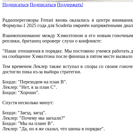
Подписаться
Подписаться
Поддержать!
Радиопереговоры Ferrari вновь оказались в центре внимани
Формулы-1 2025 года для Scuderia омрачён напряжёнными диал
Взаимопонимание между Хэмилтоном и его новым гоночным и
реплики, британец опроверг слухи о конфликте:
"Наши отношения в порядке. Мы постоянно учимся работать др
на сообщение Хэмилтона после финиша в пятом месте вызвало
Тем временем Леклер также вступал в споры со своим гоноч
достигли пика из-за выбора стратегии.
Боцци: "Переходим на план B".
Леклер: "Нет, я за план C".
Боцци: "Хорошо".
Спустя несколько минут:
Боцци: "Заезд, заезд".
Леклер: "Почему мы заехали?"
Боцци: "Мы на плане B".
Леклер: "Да, но я же сказал, что шины в порядке".