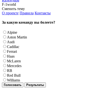
Календарь
F-1world
Сменить тему
О проекте
Правила
Контакты
За какую команду вы болеете?
Alpine
Aston Martin
Audi
Cadillac
Ferrari
Haas
McLaren
Mercedes
RB
Red Bull
Williams
Голосовать
Результаты