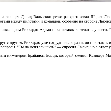
я, а эксперт Давид Вальсекки резко раскритиковал Шарля Лекл
огами между пилотами и командой, особенно на стороне Льюиса 
нженером Риккардо Адами пока оставляет желать лучшего. Пос
уг с другом. Риккардо уже сотрудничал с разными пилотами, и
 вопросы. "Ты на меня злишься?" — спросил Льюис, но в ответ
ным инженером Брайаном Боцци, который сменил Ксавьера Марк