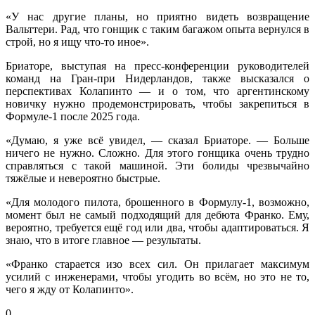
«У нас другие планы, но приятно видеть возвращение
Вальттери. Рад, что гонщик с таким багажом опыта вернулся в
строй, но я ищу что-то иное».
Бриаторе, выступая на пресс-конференции руководителей
команд на Гран-при Нидерландов, также высказался о
перспективах Колапинто — и о том, что аргентинскому
новичку нужно продемонстрировать, чтобы закрепиться в
Формуле-1 после 2025 года.
«Думаю, я уже всё увидел, — сказал Бриаторе. — Больше
ничего не нужно. Сложно. Для этого гонщика очень трудно
справляться с такой машиной. Эти болиды чрезвычайно
тяжёлые и невероятно быстрые.
«Для молодого пилота, брошенного в Формулу-1, возможно,
момент был не самый подходящий для дебюта Франко. Ему,
вероятно, требуется ещё год или два, чтобы адаптироваться. Я
знаю, что в итоге главное — результаты.
«Франко старается изо всех сил. Он прилагает максимум
усилий с инженерами, чтобы угодить во всём, но это не то,
чего я жду от Колапинто».
0