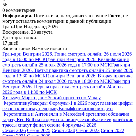
56
0 комментариев
Информация.
Посетители, находящиеся в группе
Гости
, не
могут оставлять комментарии к данной публикации.
Гран-При Нидерланд 2026
Воскресенье, 23 августа
До старта гонки:
17 дней
Записи гонок
Важные новости
Гран-при Венгрии 2026. Гонка смотреть онлайн 26 июля 2026
года в 16:00 по МСК
Гран-при Венгрии 2026. Квалификация
смотреть онлайн 25 июля 2026 года в 17:00 по МСК
Гран-при
Венгрии 2026. Третья практика смотреть онлайн 25 июля 2026
года в 13:30 по МСК
Гран-при Венгрии 2026. Вторая практика
смотреть онлайн 24 июля 2026 года в 18:00 по МСК
Гран-при
Венгрии 2026. Первая практика смотреть онлайн 24 июля
2026 года в 14:30 по МСК
Хельмут Марко дал жёсткий прогноз по Максу
Ферстаппену
Рекорды Формулы-1 в 2026 году: главные цифры
сезона к летнему перерыву
Вольфф не исключил дуэт
Ферстаппена и Антонелли в Mercedes
Ферстаппен обозначил
задачу Red Bull на вторую половину сезона
Какие европейские
трассы спасут финал сезона Формулы-1 2026
Сезон 2026
Сезон 2025
Сезон 2024
Сезон 2023
Сезон 2022
Сезон 2021
Сезон 2020