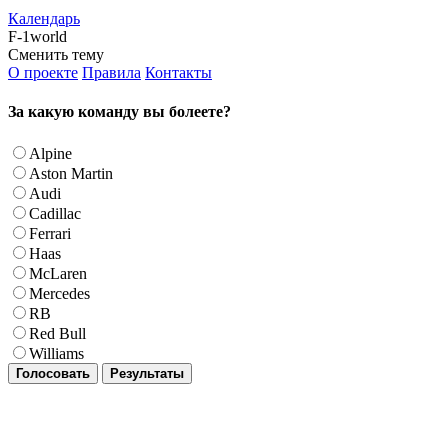
Календарь
F-1world
Сменить тему
О проекте
Правила
Контакты
За какую команду вы болеете?
Alpine
Aston Martin
Audi
Cadillac
Ferrari
Haas
McLaren
Mercedes
RB
Red Bull
Williams
Голосовать
Результаты