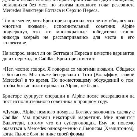
оставшихся без мест по итогам прошлого года: резервиста
Mercedes Вальттери Боттаса и Серхио Переса.
Тем не менее, хотя Бриаторе и признал, что летом общался «со
многими людьми», исполнительный советник Alpine
подчеркнул, что эти многократные победители этапов
никогда всерьёз не рассматривались для места в его
коллективе.
На вопрос, видел ли он Боттаса и Переса в качестве вариантов
до их перехода в Cadillac, Бриаторе ответил:
«Нет, честно говоря. Я говорил со многими людьми. Общался
с Боттасом. Мы также беседовали с Тото [Вольффом, главой
Mercedes] в то время. Но по-настоящему обсуждений о том,
чтобы Боттас пилотировал за Alpine, не было.
Бриаторе курирует операции в Alpine после возвращения на
пост исполнительного советника в прошлом году.
«Думаю, Alpine немного помогла Боттасу заключить сделку с
Cadillac. Мы провели некоторый маркетинг. Мне нравится
Вальттери, потому что он супергонощик. Ему не повезло
оказаться в Mercedes одновременно с Льюисом [Хэмилтоном],
когда Льюис был на пике своей формы.