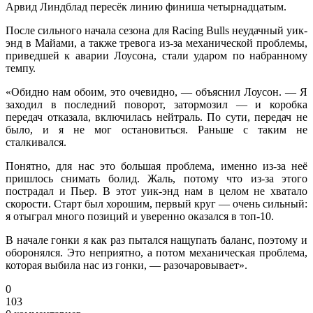
Арвид Линдблад пересёк линию финиша четырнадцатым.
После сильного начала сезона для Racing Bulls неудачный уик-
энд в Майами, а также тревога из-за механической проблемы,
приведшей к аварии Лоусона, стали ударом по набранному
темпу.
«Обидно нам обоим, это очевидно, — объяснил Лоусон. — Я
заходил в последний поворот, затормозил — и коробка
передач отказала, включилась нейтраль. По сути, передач не
было, и я не мог остановиться. Раньше с таким не
сталкивался.
Понятно, для нас это большая проблема, именно из‑за неё
пришлось снимать болид. Жаль, потому что из‑за этого
пострадал и Пьер. В этот уик-энд нам в целом не хватало
скорости. Старт был хорошим, первый круг — очень сильный:
я отыграл много позиций и уверенно оказался в топ-10.
В начале гонки я как раз пытался нащупать баланс, поэтому и
оборонялся. Это неприятно, а потом механическая проблема,
которая выбила нас из гонки, — разочаровывает».
0
103