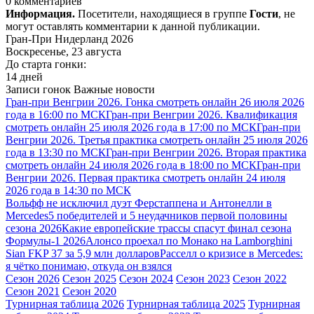
0 комментариев
Информация.
Посетители, находящиеся в группе
Гости
, не
могут оставлять комментарии к данной публикации.
Гран-При Нидерланд 2026
Воскресенье, 23 августа
До старта гонки:
14 дней
Записи гонок
Важные новости
Гран-при Венгрии 2026. Гонка смотреть онлайн 26 июля 2026
года в 16:00 по МСК
Гран-при Венгрии 2026. Квалификация
смотреть онлайн 25 июля 2026 года в 17:00 по МСК
Гран-при
Венгрии 2026. Третья практика смотреть онлайн 25 июля 2026
года в 13:30 по МСК
Гран-при Венгрии 2026. Вторая практика
смотреть онлайн 24 июля 2026 года в 18:00 по МСК
Гран-при
Венгрии 2026. Первая практика смотреть онлайн 24 июля
2026 года в 14:30 по МСК
Вольфф не исключил дуэт Ферстаппена и Антонелли в
Mercedes
5 победителей и 5 неудачников первой половины
сезона 2026
Какие европейские трассы спасут финал сезона
Формулы-1 2026
Алонсо проехал по Монако на Lamborghini
Sian FKP 37 за 5,9 млн долларов
Расселл о кризисе в Mercedes:
я чётко понимаю, откуда он взялся
Сезон 2026
Сезон 2025
Сезон 2024
Сезон 2023
Сезон 2022
Сезон 2021
Сезон 2020
Турнирная таблица 2026
Турнирная таблица 2025
Турнирная