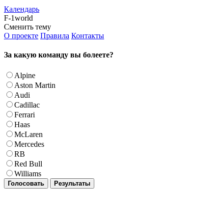
Календарь
F-1world
Сменить тему
О проекте
Правила
Контакты
За какую команду вы болеете?
Alpine
Aston Martin
Audi
Cadillac
Ferrari
Haas
McLaren
Mercedes
RB
Red Bull
Williams
Голосовать
Результаты