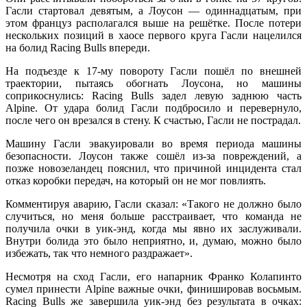
Гасли стартовал девятым, а Лоусон — одиннадцатым, при
этом француз располагался выше на решётке. После потери
нескольких позиций в хаосе первого круга Гасли нацелился
на болид Racing Bulls впереди.
На подъезде к 17-му повороту Гасли пошёл по внешней
траектории, пытаясь обогнать Лоусона, но машины
соприкоснулись: Racing Bulls задел левую заднюю часть
Alpine. От удара болид Гасли подбросило и перевернуло,
после чего он врезался в стену. К счастью, Гасли не пострадал.
Машину Гасли эвакуировали во время периода машины
безопасности. Лоусон также сошёл из-за повреждений, а
позже новозеландец пояснил, что причиной инцидента стал
отказ коробки передач, на который он не мог повлиять.
Комментируя аварию, Гасли сказал: «Такого не должно было
случиться, но меня больше расстраивает, что команда не
получила очки в уик-энд, когда мы явно их заслуживали.
Внутри болида это было неприятно, и, думаю, можно было
избежать, так что немного раздражает».
Несмотря на сход Гасли, его напарник Франко Колапинто
сумел принести Alpine важные очки, финишировав восьмым.
Racing Bulls же завершила уик-энд без результата в очках: