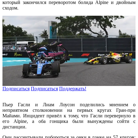
который закончился переворотом болида Alpine и двойным
сходом.
Подписаться
Подписаться
Поддержать!
Пьер Гасли и Лиам Лоусон поделились мнением о
неприятном столкновении на первых кругах Гран-при
Майами. Инцидент привёл к тому, что Гасли перевернуло в
его Alpine, а оба гонщика были вынуждены сойти с
дистанции.
Они рассчитывали побороться за очки в гонке на 57 кругов: