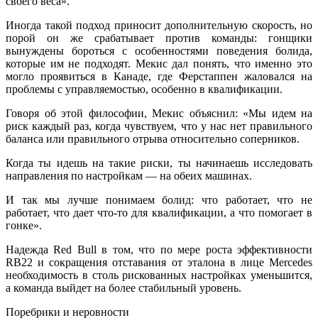
своего веса».
Иногда такой подход приносит дополнительную скорость, но
порой он же срабатывает против команды: гонщики
вынуждены бороться с особенностями поведения болида,
которые им не подходят. Мекис дал понять, что именно это
могло проявиться в Канаде, где Ферстаппен жаловался на
проблемы с управляемостью, особенно в квалификации.
Говоря об этой философии, Мекис объяснил: «Мы идем на
риск каждый раз, когда чувствуем, что у нас нет правильного
баланса или правильного отрыва относительно соперников.
Когда ты идешь на такие риски, ты начинаешь исследовать
направления по настройкам — на обеих машинах.
И так мы лучше понимаем болид: что работает, что не
работает, что дает что-то для квалификации, а что помогает в
гонке».
Надежда Red Bull в том, что по мере роста эффективности
RB22 и сокращения отставания от эталона в лице Mercedes
необходимость в столь рискованных настройках уменьшится,
а команда выйдет на более стабильный уровень.
Поребрики и неровности