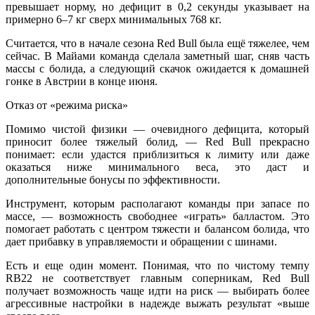
превышает норму, но дефицит в 0,2 секунды указывает на
примерно 6–7 кг сверх минимальных 768 кг.
Считается, что в начале сезона Red Bull была ещё тяжелее, чем
сейчас. В Майами команда сделала заметный шаг, сняв часть
массы с болида, а следующий скачок ожидается к домашней
гонке в Австрии в конце июня.
Отказ от «режима риска»
Помимо чистой физики — очевидного дефицита, который
приносит более тяжелый болид, — Red Bull прекрасно
понимает: если удастся приблизиться к лимиту или даже
оказаться ниже минимального веса, это даст и
дополнительные бонусы по эффективности.
Инструмент, которым располагают команды при запасе по
массе, — возможность свободнее «играть» балластом. Это
помогает работать с центром тяжести и балансом болида, что
дает прибавку в управляемости и обращении с шинами.
Есть и еще один момент. Понимая, что по чистому темпу
RB22 не соответствует главным соперникам, Red Bull
получает возможность чаще идти на риск — выбирать более
агрессивные настройки в надежде выжать результат «выше