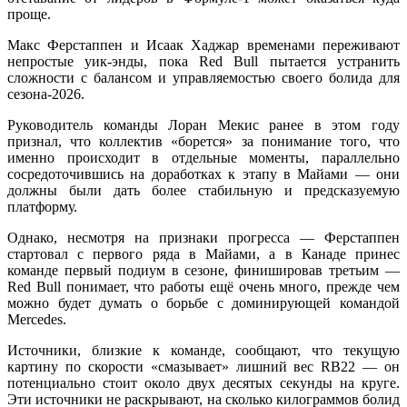
проще.
Макс Ферстаппен и Исаак Хаджар временами переживают
непростые уик-энды, пока Red Bull пытается устранить
сложности с балансом и управляемостью своего болида для
сезона-2026.
Руководитель команды Лоран Мекис ранее в этом году
признал, что коллектив «борется» за понимание того, что
именно происходит в отдельные моменты, параллельно
сосредоточившись на доработках к этапу в Майами — они
должны были дать более стабильную и предсказуемую
платформу.
Однако, несмотря на признаки прогресса — Ферстаппен
стартовал с первого ряда в Майами, а в Канаде принес
команде первый подиум в сезоне, финишировав третьим —
Red Bull понимает, что работы ещё очень много, прежде чем
можно будет думать о борьбе с доминирующей командой
Mercedes.
Источники, близкие к команде, сообщают, что текущую
картину по скорости «смазывает» лишний вес RB22 — он
потенциально стоит около двух десятых секунды на круге.
Эти источники не раскрывают, на сколько килограммов болид