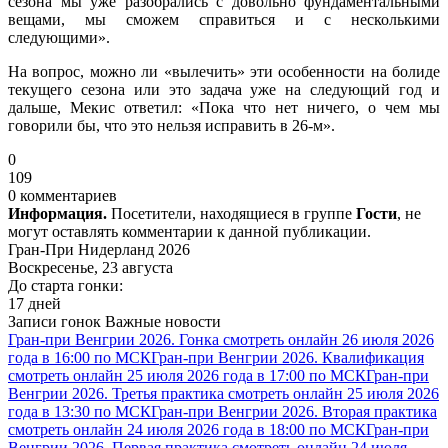
сезона мы уже разобрались с довольно фундаментальными
вещами, мы сможем справиться и с несколькими
следующими».
На вопрос, можно ли «вылечить» эти особенности на болиде
текущего сезона или это задача уже на следующий год и
дальше, Мекис ответил: «Пока что нет ничего, о чем мы
говорили бы, что это нельзя исправить в 26-м».
0
109
0 комментариев
Информация.
Посетители, находящиеся в группе
Гости
, не
могут оставлять комментарии к данной публикации.
Гран-При Нидерланд 2026
Воскресенье, 23 августа
До старта гонки:
17 дней
Записи гонок
Важные новости
Гран-при Венгрии 2026. Гонка смотреть онлайн 26 июля 2026
года в 16:00 по МСК
Гран-при Венгрии 2026. Квалификация
смотреть онлайн 25 июля 2026 года в 17:00 по МСК
Гран-при
Венгрии 2026. Третья практика смотреть онлайн 25 июля 2026
года в 13:30 по МСК
Гран-при Венгрии 2026. Вторая практика
смотреть онлайн 24 июля 2026 года в 18:00 по МСК
Гран-при
Венгрии 2026. Первая практика смотреть онлайн 24 июля