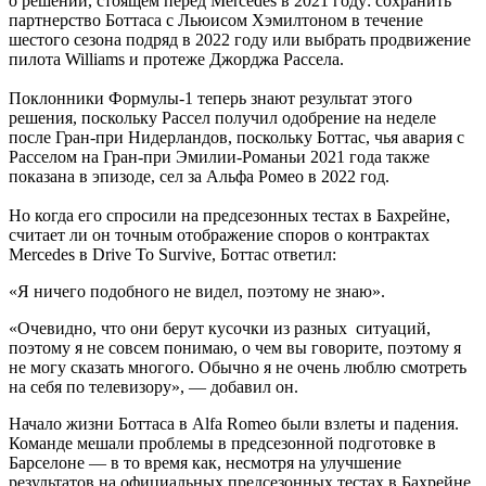
о решении, стоящем перед Mercedes в 2021 году: сохранить
партнерство Боттаса с Льюисом Хэмилтоном в течение
шестого сезона подряд в 2022 году или выбрать продвижение
пилота Williams и протеже Джорджа Рассела.
Поклонники Формулы-1 теперь знают результат этого
решения, поскольку Рассел получил одобрение на неделе
после Гран-при Нидерландов, поскольку Боттас, чья авария с
Расселом на Гран-при Эмилии-Романьи 2021 года также
показана в эпизоде, сел за Альфа Ромео в 2022 год.
Но когда его спросили на предсезонных тестах в Бахрейне,
считает ли он точным отображение споров о контрактах
Mercedes в Drive To Survive, Боттас ответил:
«Я ничего подобного не видел, поэтому не знаю».
«Очевидно, что они берут кусочки из разных ситуаций,
поэтому я не совсем понимаю, о чем вы говорите, поэтому я
не могу сказать многого. Обычно я не очень люблю смотреть
на себя по телевизору», — добавил он.
Начало жизни Боттаса в Alfa Romeo были взлеты и падения.
Команде мешали проблемы в предсезонной подготовке в
Барселоне — в то время как, несмотря на улучшение
результатов на официальных предсезонных тестах в Бахрейне,