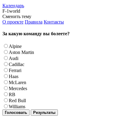
Календарь
F-1world
Сменить тему
О проекте
Правила
Контакты
За какую команду вы болеете?
Alpine
Aston Martin
Audi
Cadillac
Ferrari
Haas
McLaren
Mercedes
RB
Red Bull
Williams
Голосовать
Результаты