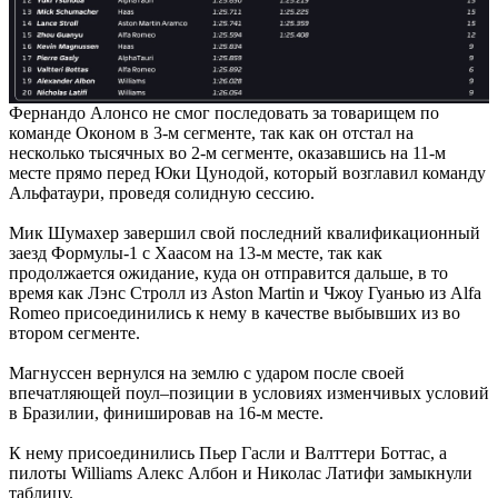
Фернандо Алонсо не смог последовать за товарищем по
команде Оконом в 3-м сегменте, так как он отстал на
несколько тысячных во 2-м сегменте, оказавшись на 11-м
месте прямо перед Юки Цунодой, который возглавил команду
Альфатаури, проведя солидную сессию.
Мик Шумахер завершил свой последний квалификационный
заезд Формулы-1 с Хаасом на 13-м месте, так как
продолжается ожидание, куда он отправится дальше, в то
время как Лэнс Стролл из Aston Martin и Чжоу Гуанью из Alfa
Romeo присоединились к нему в качестве выбывших из во
втором сегменте.
Магнуссен вернулся на землю с ударом после своей
впечатляющей поул–позиции в условиях изменчивых условий
в Бразилии, финишировав на 16-м месте.
К нему присоединились Пьер Гасли и Валттери Боттас, а
пилоты Williams Алекс Албон и Николас Латифи замыкнули
таблицу.