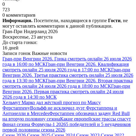
0
723
0 комментариев
Информация.
Посетители, находящиеся в группе
Гости
, не
могут оставлять комментарии к данной публикации.
Гран-При Нидерланд 2026
Воскресенье, 23 августа
До старта гонки:
16 дней
Записи гонок
Важные новости
Гран-при Венгрии 2026. Гонка смотреть онлайн 26 июля 2026
года в 16:00 по МСК
Гран-при Венгрии 2026. Квалификация
смотреть онлайн 25 июля 2026 года в 17:00 по МСК
Гран-при
Венгрии 2026. Третья практика смотреть онлайн 25 июля 2026
года в 13:30 по МСК
Гран-при Венгрии 2026. Вторая практика
смотреть онлайн 24 июля 2026 года в 18:00 по МСК
Гран-при
Венгрии 2026. Первая практика смотреть онлайн 24 июля
2026 года в 14:30 по МСК
Хельмут Марко дал жёсткий прогноз по Максу
Ферстаппену
Вольфф не исключил дуэт Ферстаппена и
Антонелли в Mercedes
Ферстаппен обозначил задачу Red Bull
на вторую половину сезона
Какие европейские трассы спасут
финал сезона Формулы-1 2026
5 победителей и 5 неудачников
первой половины сезона 2026
Сезон 2026
Сезон 2025
Сезон 2024
Сезон 2023
Сезон 2022