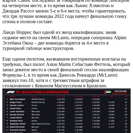
Карлос Сайнс последовал за товарищем по команде Леклером
на четвертом месте, в то время как Льюис Хэмилтон и
Джордж Рассел заняли 5-е и 6-е места, чтобы гарантировать,
что три лучшие команды 2022 года начнут финальную гонку
сезона в полном составе.
Ландо Норрис был одной из звезд квалификации, заняв
седьмое место на своем McLaren, опередив соперника Alpine
Эстебана Окна – две команды борятся за 4-е место в
турнирной таблице конструкторов.
Еще одним пилотом, вызвавшим восторженные возгласы на
трибунах, был пилот Aston Martin Себастьян Феттель, который
занял девятое место в своей финальной сессии квалификации
Формулы-1, в то время как Даниэль Риккардо (McLaren)
замкнул топ-10, хотя и с трехместным штрафом за
столкновение с Кевином Магнуссеном в Бразилии.