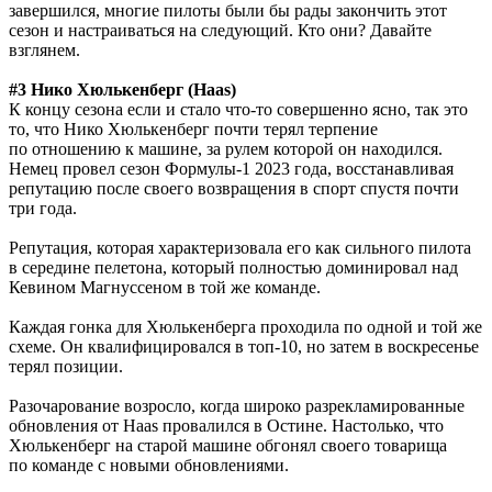
завершился, многие пилоты были бы рады закончить этот
сезон и настраиваться на следующий. Кто они? Давайте
взглянем.
#3 Нико Хюлькенберг (Haas)
К концу сезона если и стало что-то совершенно ясно, так это
то, что Нико Хюлькенберг почти терял терпение
по отношению к машине, за рулем которой он находился.
Немец провел сезон Формулы-1 2023 года, восстанавливая
репутацию после своего возвращения в спорт спустя почти
три года.
Репутация, которая характеризовала его как сильного пилота
в середине пелетона, который полностью доминировал над
Кевином Магнуссеном в той же команде.
Каждая гонка для Хюлькенберга проходила по одной и той же
схеме. Он квалифицировался в топ-10, но затем в воскресенье
терял позиции.
Разочарование возросло, когда широко разрекламированные
обновления от Haas провалился в Остине. Настолько, что
Хюлькенберг на старой машине обгонял своего товарища
по команде с новыми обновлениями.