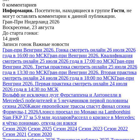
0 комментариев
Информация.
Посетители, находящиеся в группе
Гости
, не
могут оставлять комментарии к данной публикации.
Гран-При Нидерланд 2026
Воскресенье, 23 августа
До старта гонки:
14 дней
Записи гонок
Важные новости
Гран-при Венгрии 2026. Гонка смотреть онлайн 26 июля 2026
года в 16:00 по МСК
Гран-при Венгрии 2026. Квалификация
смотреть онлайн 25 июля 2026 года в 17:00 по МСК
Гран-при
Венгрии 2026. Третья практика смотреть онлайн 25 июля 2026
года в 13:30 по МСК
Гран-при Венгрии 2026. Вторая практика
смотреть онлайн 24 июля 2026 года в 18:00 по МСК
Гран-при
Венгрии 2026. Первая практика смотреть онлайн 24 июля
2026 года в 14:30 по МСК
Вольфф не исключил дуэт Ферстаппена и Антонелли в
Mercedes
5 победителей и 5 неудачников первой половины
сезона 2026
Какие европейские трассы спасут финал сезона
Формулы-1 2026
Алонсо проехал по Монако на Lamborghini
Sian FKP 37 за 5,9 млн долларов
Расселл о кризисе в Mercedes:
я чётко понимаю, откуда он взялся
Сезон 2026
Сезон 2025
Сезон 2024
Сезон 2023
Сезон 2022
Сезон 2021
Сезон 2020
Турнирная таблица 2026
Турнирная таблица 2025
Турнирная