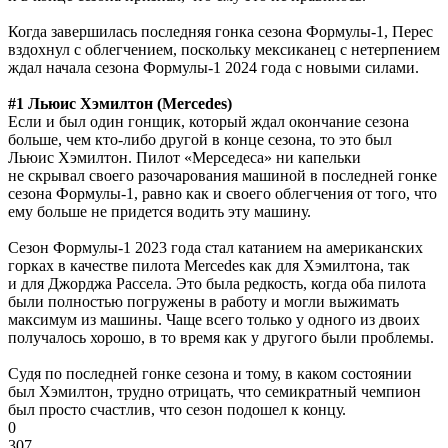
Когда завершилась последняя гонка сезона Формулы-1, Перес
вздохнул с облегчением, поскольку мексиканец с нетерпением
ждал начала сезона Формулы-1 2024 года с новыми силами.
#1 Льюис Хэмилтон (Mercedes)
Если и был один гонщик, который ждал окончание сезона
больше, чем кто-либо другой в конце сезона, то это был
Льюис Хэмилтон. Пилот «Мерседеса» ни капельки
не скрывал своего разочарования машиной в последней гонке
сезона Формулы-1, равно как и своего облегчения от того, что
ему больше не придется водить эту машину.
Сезон Формулы-1 2023 года стал катанием на американских
горках в качестве пилота Mercedes как для Хэмилтона, так
и для Джорджа Рассела. Это была редкость, когда оба пилота
были полностью погружены в работу и могли выжимать
максимум из машины. Чаще всего только у одного из двоих
получалось хорошо, в то время как у другого были проблемы.
Судя по последней гонке сезона и тому, в каком состоянии
был Хэмилтон, трудно отрицать, что семикратный чемпион
был просто счастлив, что сезон подошел к концу.
0
307