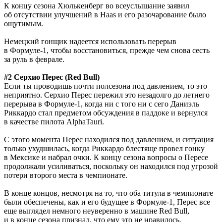
К концу сезона Хюлькенберг во всеуслышание заявил
об отсутствии улучшений в Haas и его разочарование было
ощутимым.
Немецкий гонщик надеется использовать перерыв
в Формуле-1, чтобы восстановиться, прежде чем снова сесть
за руль в феврале.
#2 Серхио Перес (Red Bull)
Если ты проводишь почти полсезона под давлением, то это
неприятно. Серхио Перес пережил это незадолго до летнего
перерыва в Формуле-1, когда ни с того ни с сего Даниэль
Риккардо стал предметом обсуждения в паддоке и вернулся
в качестве пилота AlphaTauri.
С этого момента Перес находился под давлением, и ситуация
только ухудшилась, когда Риккардо блестяще провел гонку
в Мексике и набрал очки. К концу сезона вопросы о Пересе
продолжали усиливаться, поскольку он находился под угрозой
потери второго места в чемпионате.
В конце концов, несмотря на то, что оба титула в чемпионате
были обеспечены, как и его будущее в Формуле-1, Перес все
еще выглядел немного неуверенно в машине Red Bull,
и в конце сезона признал, что ему это не нравилось.