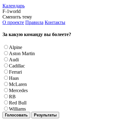
Календарь
F-1world
Сменить тему
О проекте
Правила
Контакты
За какую команду вы болеете?
Alpine
Aston Martin
Audi
Cadillac
Ferrari
Haas
McLaren
Mercedes
RB
Red Bull
Williams
Голосовать
Результаты