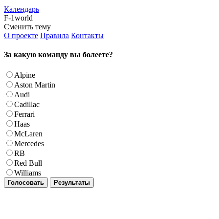
Календарь
F-1world
Сменить тему
О проекте
Правила
Контакты
За какую команду вы болеете?
Alpine
Aston Martin
Audi
Cadillac
Ferrari
Haas
McLaren
Mercedes
RB
Red Bull
Williams
Голосовать
Результаты