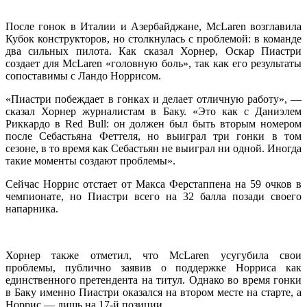
После гонок в Италии и Азербайджане, McLaren возглавила
Кубок конструкторов, но столкнулась с проблемой: в команде
два сильных пилота. Как сказал Хорнер, Оскар Пиастри
создает для McLaren «головную боль», так как его результаты
сопоставимы с Ландо Норрисом.
«Пиастри побеждает в гонках и делает отличную работу», —
сказал Хорнер журналистам в Баку. «Это как с Даниэлем
Риккардо в Red Bull: он должен был быть вторым номером
после Себастьяна Феттеля, но выиграл три гонки в том
сезоне, в то время как Себастьян не выиграл ни одной. Иногда
такие моменты создают проблемы».
Сейчас Норрис отстает от Макса Ферстаппена на 59 очков в
чемпионате, но Пиастри всего на 32 балла позади своего
напарника.
Хорнер также отметил, что McLaren усугубила свои
проблемы, публично заявив о поддержке Норриса как
единственного претендента на титул. Однако во время гонки
в Баку именно Пиастри оказался на втором месте на старте, а
Норрис — лишь на 17-й позиции.