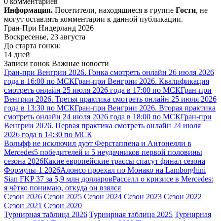
0 комментариев
Информация.
Посетители, находящиеся в группе
Гости
, не
могут оставлять комментарии к данной публикации.
Гран-При Нидерланд 2026
Воскресенье, 23 августа
До старта гонки:
14 дней
Записи гонок
Важные новости
Гран-при Венгрии 2026. Гонка смотреть онлайн 26 июля 2026
года в 16:00 по МСК
Гран-при Венгрии 2026. Квалификация
смотреть онлайн 25 июля 2026 года в 17:00 по МСК
Гран-при
Венгрии 2026. Третья практика смотреть онлайн 25 июля 2026
года в 13:30 по МСК
Гран-при Венгрии 2026. Вторая практика
смотреть онлайн 24 июля 2026 года в 18:00 по МСК
Гран-при
Венгрии 2026. Первая практика смотреть онлайн 24 июля
2026 года в 14:30 по МСК
Вольфф не исключил дуэт Ферстаппена и Антонелли в
Mercedes
5 победителей и 5 неудачников первой половины
сезона 2026
Какие европейские трассы спасут финал сезона
Формулы-1 2026
Алонсо проехал по Монако на Lamborghini
Sian FKP 37 за 5,9 млн долларов
Расселл о кризисе в Mercedes:
я чётко понимаю, откуда он взялся
Сезон 2026
Сезон 2025
Сезон 2024
Сезон 2023
Сезон 2022
Сезон 2021
Сезон 2020
Турнирная таблица 2026
Турнирная таблица 2025
Турнирная