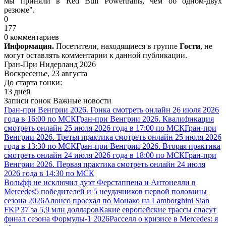
мы приняли в Red Bull Powertrains, чем об одном-двух
резюме".
0
177
0 комментариев
Информация.
Посетители, находящиеся в группе
Гости
, не
могут оставлять комментарии к данной публикации.
Гран-При Нидерланд 2026
Воскресенье, 23 августа
До старта гонки:
13 дней
Записи гонок
Важные новости
Гран-при Венгрии 2026. Гонка смотреть онлайн 26 июля 2026
года в 16:00 по МСК
Гран-при Венгрии 2026. Квалификация
смотреть онлайн 25 июля 2026 года в 17:00 по МСК
Гран-при
Венгрии 2026. Третья практика смотреть онлайн 25 июля 2026
года в 13:30 по МСК
Гран-при Венгрии 2026. Вторая практика
смотреть онлайн 24 июля 2026 года в 18:00 по МСК
Гран-при
Венгрии 2026. Первая практика смотреть онлайн 24 июля
2026 года в 14:30 по МСК
Вольфф не исключил дуэт Ферстаппена и Антонелли в
Mercedes
5 победителей и 5 неудачников первой половины
сезона 2026
Алонсо проехал по Монако на Lamborghini Sian
FKP 37 за 5,9 млн долларов
Какие европейские трассы спасут
финал сезона Формулы-1 2026
Расселл о кризисе в Mercedes: я