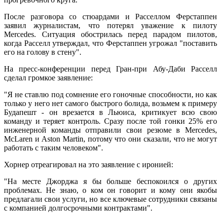
После разговора со стюардами и Расселлом Ферстаппен
заявил журналистам, что потерял уважение к пилоту
Mercedes. Ситуация обострилась перед парадом пилотов,
когда Расселл утверждал, что Ферстаппен угрожал "поставить
его на голову в стену".
На пресс-конференции перед Гран-при Абу-Даби Расселл
сделал громкое заявление:
"Я не ставлю под сомнение его гоночные способности, но как
только у него нет самого быстрого болида, возьмем к примеру
Будапешт - он врезается в Льюиса, критикует всю свою
команду и теряет контроль. Сразу после той гонки 25% его
инженерной команды отправили свои резюме в Mercedes,
McLaren и Aston Martin, потому что они сказали, что не могут
работать с таким человеком".
Хорнер отреагировал на это заявление с иронией:
"На месте Джорджа я бы больше беспокоился о других
проблемах. Не знаю, о ком он говорит и кому они якобы
предлагали свои услуги, но все ключевые сотрудники связаны
с компанией долгосрочными контрактами".