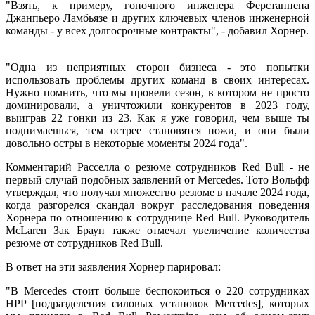
"Взять, к примеру, гоночного инженера Ферстаппена
Джанпьеро Ламбьязе и других ключевых членов инженерной
команды - у всех долгосрочные контракты", - добавил Хорнер.
"Одна из неприятных сторон бизнеса - это попытки
использовать проблемы других команд в своих интересах.
Нужно помнить, что мы провели сезон, в котором не просто
доминировали, а уничтожили конкурентов в 2023 году,
выиграв 22 гонки из 23. Как я уже говорил, чем выше ты
поднимаешься, тем острее становятся ножи, и они были
довольно остры в некоторые моменты 2024 года".
Комментарий Расселла о резюме сотрудников Red Bull - не
первый случай подобных заявлений от Mercedes. Тото Вольфф
утверждал, что получал множество резюме в начале 2024 года,
когда разгорелся скандал вокруг расследования поведения
Хорнера по отношению к сотруднице Red Bull. Руководитель
McLaren Зак Браун также отмечал увеличение количества
резюме от сотрудников Red Bull.
В ответ на эти заявления Хорнер парировал:
"В Mercedes стоит больше беспокоиться о 220 сотрудниках
HPP [подразделения силовых установок Mercedes], которых