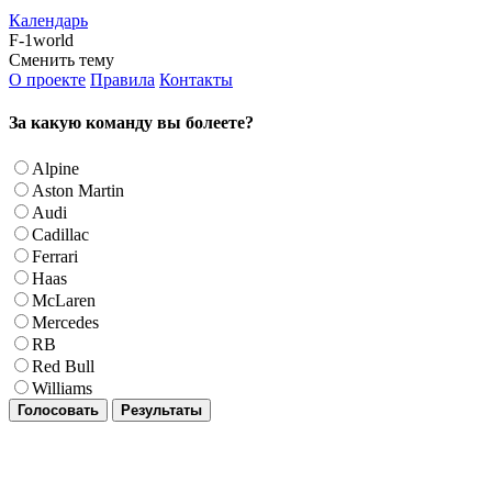
Календарь
F-1world
Сменить тему
О проекте
Правила
Контакты
За какую команду вы болеете?
Alpine
Aston Martin
Audi
Cadillac
Ferrari
Haas
McLaren
Mercedes
RB
Red Bull
Williams
Голосовать
Результаты