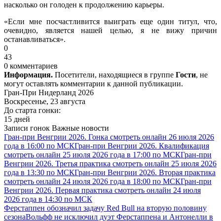
насколько он голоден к продолжению карьеры.
«Если мне посчастливится выиграть еще один титул, что,
очевидно, является нашей целью, я не вижу причин
останавливаться».
0
43
0 комментариев
Информация.
Посетители, находящиеся в группе
Гости
, не
могут оставлять комментарии к данной публикации.
Гран-При Нидерланд 2026
Воскресенье, 23 августа
До старта гонки:
15 дней
Записи гонок
Важные новости
Гран-при Венгрии 2026. Гонка смотреть онлайн 26 июля 2026
года в 16:00 по МСК
Гран-при Венгрии 2026. Квалификация
смотреть онлайн 25 июля 2026 года в 17:00 по МСК
Гран-при
Венгрии 2026. Третья практика смотреть онлайн 25 июля 2026
года в 13:30 по МСК
Гран-при Венгрии 2026. Вторая практика
смотреть онлайн 24 июля 2026 года в 18:00 по МСК
Гран-при
Венгрии 2026. Первая практика смотреть онлайн 24 июля
2026 года в 14:30 по МСК
Ферстаппен обозначил задачу Red Bull на вторую половину
сезона
Вольфф не исключил дуэт Ферстаппена и Антонелли в