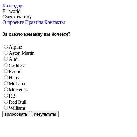
Календарь
F-1world
Сменить тему
О проекте
Правила
Контакты
За какую команду вы болеете?
Alpine
Aston Martin
Audi
Cadillac
Ferrari
Haas
McLaren
Mercedes
RB
Red Bull
Williams
Голосовать
Результаты