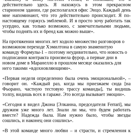
действительно здесь. Я нахожусь в этом прекрасном
старинном здании, где располагался офис Энцо. Каждый день
мне напоминают, что это действительно происходит. Я по-
настоящему горжусь эмблемой. И я просто хочу работать так
усердно, как только возможно, с замечательными людьми,
чтобы поднять их и бренд как можно выше».
На протяжении многих лет ходило множество разговоров о
возможном переходе Хэмилтона в самую знаменитую
команду Формулы-1 – поэтому неудивительно, что новость о
подписании контракта произвела фурор, а первые дни в
новом доме в Маранелло в прошлом месяце оказались для
него такими «вдохновляющими».
«Первая неделя определенно была очень эмоциональной», –
говорит он. «Каждый раз, когда мы приезжаем сюда [на
Фьорано, частную тестовую трассу команды], ты видишь
толпу, видишь всех в гараже. Это всегда вызывает эмоции».
«Сегодня я видел Джона [Элканна, председателя Ferrari], мы
дружим уже много лет. Знали ли мы, что будем работать
вместе? Надежда была. Нам нужно было, чтобы звезды
сошлись, и наконец они сошлись».
«В этой команде много любви – и страсти, и стремления к