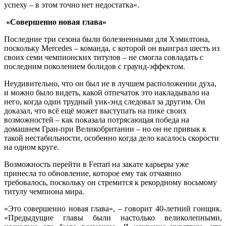
успеху – в этом точно нет недостатка».
«Совершенно новая глава»
Последние три сезона были болезненными для Хэмилтона,
поскольку Mercedes – команда, с которой он выиграл шесть из
своих семи чемпионских титулов – не смогла совладать с
последним поколением болидов с граунд-эффектом.
Неудивительно, что он был не в лучшем расположении духа,
и можно было видеть, какой отпечаток это накладывало на
него, когда один трудный уик-энд следовал за другим. Он
доказал, что всё ещё может выступать на пике своих
возможностей – как показала потрясающая победа на
домашнем Гран-при Великобритании – но он не привык к
такой нестабильности, особенно когда дело касалось скорости
на одном круге.
Возможность перейти в Ferrari на закате карьеры уже
принесла то обновление, которое ему так отчаянно
требовалось, поскольку он стремится к рекордному восьмому
титулу чемпиона мира.
«Это совершенно новая глава», – говорит 40-летний гонщик.
«Предыдущие главы были настолько великолепными,