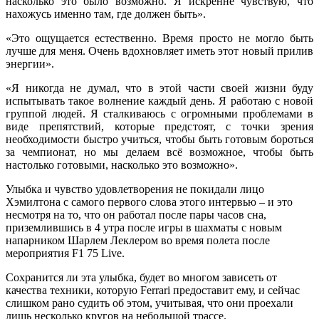
насколько это было возможно. Я искренне чувствую, что
нахожусь именно там, где должен быть».
«Это ощущается естественно. Время просто не могло быть
лучше для меня. Очень вдохновляет иметь этот новый прилив
энергии».
«Я никогда не думал, что в этой части своей жизни буду
испытывать такое волнение каждый день. Я работаю с новой
группой людей. Я сталкиваюсь с огромными проблемами в
виде препятствий, которые предстоят, с точки зрения
необходимости быстро учиться, чтобы быть готовым бороться
за чемпионат, но мы делаем всё возможное, чтобы быть
настолько готовыми, насколько это возможно».
Улыбка и чувство удовлетворения не покидали лицо
Хэмилтона с самого первого слова этого интервью – и это
несмотря на то, что он работал после пары часов сна,
приземлившись в 4 утра после игры в шахматы с новым
напарником Шарлем Леклером во время полета после
мероприятия F1 75 Live.
Сохранится ли эта улыбка, будет во многом зависеть от
качества техники, которую Ferrari предоставит ему, и сейчас
слишком рано судить об этом, учитывая, что они проехали
лишь несколько кругов на небольшой трассе.