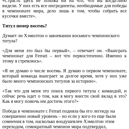
«Страсть здесь не похожа ни на что, что вы когда-либо
видели. У них есть все ингредиенты, необходимые для победы
в чемпионате мира, дело лишь в том, чтобы собрать все
кусочки вместе».
Титул номер восемь?
Думает ли Хэмилтон о завоевании восьмого чемпионского
титула?
«Для меня это был бы первый», – отвечает он. «Выиграть
чемпионат для Ferrari – вот что первостепенно. Именно к
этому я стремлюсь».
«Я не думаю о числе восемь. Я думаю о первом чемпионате,
который команда выиграет за долгое время, хотя у них уже
было много чемпионских титулов за историю».
«Так что для меня это поиск первого титула с командой, и
сейчас речь идет о том, как я могу внести свой вклад в это?
Как я могу помочь им достичь этого?»
Победа в чемпионате с Ferrari подняла бы его легенду на
совершенно новый уровень – но если у кого-то еще были
сомнения в том, насколько воодушевлен Хэмилтон этим
переходом, семикратный чемпион мира подтвердил,