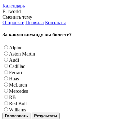
Календарь
F-1world
Сменить тему
О проекте
Правила
Контакты
За какую команду вы болеете?
Alpine
Aston Martin
Audi
Cadillac
Ferrari
Haas
McLaren
Mercedes
RB
Red Bull
Williams
Голосовать
Результаты