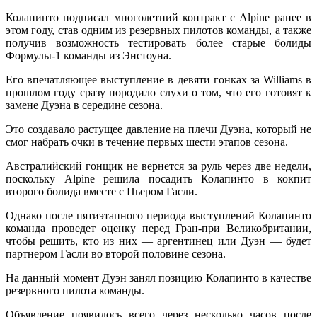
Колапинто подписал многолетний контракт с Alpine ранее в
этом году, став одним из резервных пилотов команды, а также
получив возможность тестировать более старые болиды
Формулы-1 команды из Энстоуна.
Его впечатляющее выступление в девяти гонках за Williams в
прошлом году сразу породило слухи о том, что его готовят к
замене Дуэна в середине сезона.
Это создавало растущее давление на плечи Дуэна, который не
смог набрать очки в течение первых шести этапов сезона.
Австралийский гонщик не вернется за руль через две недели,
поскольку Alpine решила посадить Колапинто в кокпит
второго болида вместе с Пьером Гасли.
Однако после пятиэтапного периода выступлений Колапинто
команда проведет оценку перед Гран-при Великобритании,
чтобы решить, кто из них — аргентинец или Дуэн — будет
партнером Гасли во второй половине сезона.
На данный момент Дуэн занял позицию Колапинто в качестве
резервного пилота команды.
Объявление появилось всего через несколько часов после