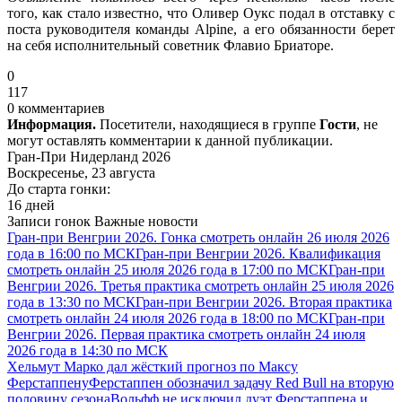
того, как стало известно, что Оливер Оукс подал в отставку с
поста руководителя команды Alpine, а его обязанности берет
на себя исполнительный советник Флавио Бриаторе.
0
117
0 комментариев
Информация.
Посетители, находящиеся в группе
Гости
, не
могут оставлять комментарии к данной публикации.
Гран-При Нидерланд 2026
Воскресенье, 23 августа
До старта гонки:
16 дней
Записи гонок
Важные новости
Гран-при Венгрии 2026. Гонка смотреть онлайн 26 июля 2026
года в 16:00 по МСК
Гран-при Венгрии 2026. Квалификация
смотреть онлайн 25 июля 2026 года в 17:00 по МСК
Гран-при
Венгрии 2026. Третья практика смотреть онлайн 25 июля 2026
года в 13:30 по МСК
Гран-при Венгрии 2026. Вторая практика
смотреть онлайн 24 июля 2026 года в 18:00 по МСК
Гран-при
Венгрии 2026. Первая практика смотреть онлайн 24 июля
2026 года в 14:30 по МСК
Хельмут Марко дал жёсткий прогноз по Максу
Ферстаппену
Ферстаппен обозначил задачу Red Bull на вторую
половину сезона
Вольфф не исключил дуэт Ферстаппена и