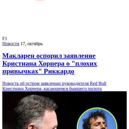
F1
Новости
17, октябрь
Макларен оспорил заявление
Кристиана Хорнера о "плохих
привычках" Риккардо
Новость об остром заявлении руководителя Red Bull
Кристиана Хорнера, касающемся бывшего пилота