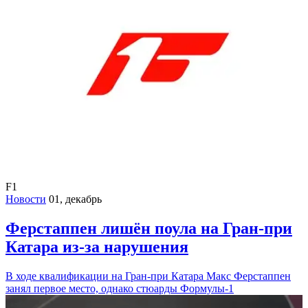
F1
Новости
01, декабрь
Ферстаппен лишён поула на Гран-при
Катара из-за нарушения
В ходе квалификации на Гран-при Катара Макс Ферстаппен
занял первое место, однако стюарды Формулы-1