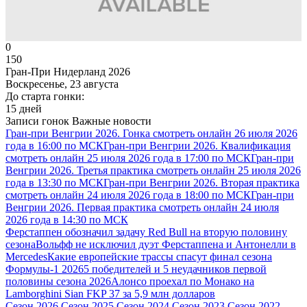
0
150
Гран-При Нидерланд 2026
Воскресенье, 23 августа
До старта гонки:
15 дней
Записи гонок
Важные новости
Гран-при Венгрии 2026. Гонка смотреть онлайн 26 июля 2026
года в 16:00 по МСК
Гран-при Венгрии 2026. Квалификация
смотреть онлайн 25 июля 2026 года в 17:00 по МСК
Гран-при
Венгрии 2026. Третья практика смотреть онлайн 25 июля 2026
года в 13:30 по МСК
Гран-при Венгрии 2026. Вторая практика
смотреть онлайн 24 июля 2026 года в 18:00 по МСК
Гран-при
Венгрии 2026. Первая практика смотреть онлайн 24 июля
2026 года в 14:30 по МСК
Ферстаппен обозначил задачу Red Bull на вторую половину
сезона
Вольфф не исключил дуэт Ферстаппена и Антонелли в
Mercedes
Какие европейские трассы спасут финал сезона
Формулы-1 2026
5 победителей и 5 неудачников первой
половины сезона 2026
Алонсо проехал по Монако на
Lamborghini Sian FKP 37 за 5,9 млн долларов
Сезон 2026
Сезон 2025
Сезон 2024
Сезон 2023
Сезон 2022