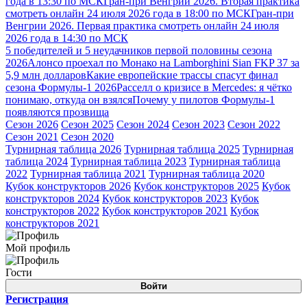
года в 13:30 по МСК
Гран-при Венгрии 2026. Вторая практика
смотреть онлайн 24 июля 2026 года в 18:00 по МСК
Гран-при
Венгрии 2026. Первая практика смотреть онлайн 24 июля
2026 года в 14:30 по МСК
5 победителей и 5 неудачников первой половины сезона
2026
Алонсо проехал по Монако на Lamborghini Sian FKP 37 за
5,9 млн долларов
Какие европейские трассы спасут финал
сезона Формулы-1 2026
Расселл о кризисе в Mercedes: я чётко
понимаю, откуда он взялся
Почему у пилотов Формулы-1
появляются прозвища
Сезон 2026
Сезон 2025
Сезон 2024
Сезон 2023
Сезон 2022
Сезон 2021
Сезон 2020
Турнирная таблица 2026
Турнирная таблица 2025
Турнирная
таблица 2024
Турнирная таблица 2023
Турнирная таблица
2022
Турнирная таблица 2021
Турнирная таблица 2020
Кубок конструкторов 2026
Кубок конструкторов 2025
Кубок
конструкторов 2024
Кубок конструкторов 2023
Кубок
конструкторов 2022
Кубок конструкторов 2021
Кубок
конструкторов 2021
Мой профиль
Гости
Войти
Регистрация