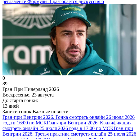
регламенте Формулы-1 разгорается дискуссия о
0
89
Гран-При Нидерланд 2026
Воскресенье, 23 августа
До старта гонки:
13 дней
Записи гонок
Важные новости
Гран-при Венгрии 2026. Гонка смотреть онлайн 26 июля 2026
года в 16:00 по МСК
Гран-при Венгрии 2026. Квалификация
смотреть онлайн 25 июля 2026 года в 17:00 по МСК
Гран-при
Венгрии 2026. Третья практика смотреть онлайн 25 июля 2026