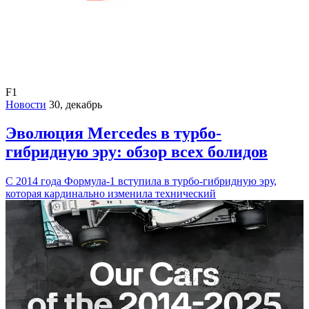
F1
Новости
30, декабрь
Эволюция Mercedes в турбо-
гибридную эру: обзор всех болидов
С 2014 года Формула-1 вступила в турбо-гибридную эру,
которая кардинально изменила технический