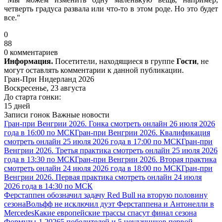
четверть градуса развала или что-то в этом роде. Но это будет
все."
0
88
0 комментариев
Информация.
Посетители, находящиеся в группе
Гости
, не
могут оставлять комментарии к данной публикации.
Гран-При Нидерланд 2026
Воскресенье, 23 августа
До старта гонки:
15 дней
Записи гонок
Важные новости
Гран-при Венгрии 2026. Гонка смотреть онлайн 26 июля 2026
года в 16:00 по МСК
Гран-при Венгрии 2026. Квалификация
смотреть онлайн 25 июля 2026 года в 17:00 по МСК
Гран-при
Венгрии 2026. Третья практика смотреть онлайн 25 июля 2026
года в 13:30 по МСК
Гран-при Венгрии 2026. Вторая практика
смотреть онлайн 24 июля 2026 года в 18:00 по МСК
Гран-при
Венгрии 2026. Первая практика смотреть онлайн 24 июля
2026 года в 14:30 по МСК
Ферстаппен обозначил задачу Red Bull на вторую половину
сезона
Вольфф не исключил дуэт Ферстаппена и Антонелли в
Mercedes
Какие европейские трассы спасут финал сезона
Формулы-1 2026
5 победителей и 5 неудачников первой