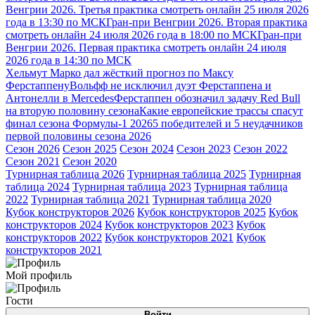
Венгрии 2026. Третья практика смотреть онлайн 25 июля 2026
года в 13:30 по МСК
Гран-при Венгрии 2026. Вторая практика
смотреть онлайн 24 июля 2026 года в 18:00 по МСК
Гран-при
Венгрии 2026. Первая практика смотреть онлайн 24 июля
2026 года в 14:30 по МСК
Хельмут Марко дал жёсткий прогноз по Максу
Ферстаппену
Вольфф не исключил дуэт Ферстаппена и
Антонелли в Mercedes
Ферстаппен обозначил задачу Red Bull
на вторую половину сезона
Какие европейские трассы спасут
финал сезона Формулы-1 2026
5 победителей и 5 неудачников
первой половины сезона 2026
Сезон 2026
Сезон 2025
Сезон 2024
Сезон 2023
Сезон 2022
Сезон 2021
Сезон 2020
Турнирная таблица 2026
Турнирная таблица 2025
Турнирная
таблица 2024
Турнирная таблица 2023
Турнирная таблица
2022
Турнирная таблица 2021
Турнирная таблица 2020
Кубок конструкторов 2026
Кубок конструкторов 2025
Кубок
конструкторов 2024
Кубок конструкторов 2023
Кубок
конструкторов 2022
Кубок конструкторов 2021
Кубок
конструкторов 2021
Мой профиль
Гости
Войти