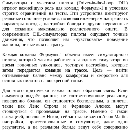
Симуляторы с участием пилота (Driver-in-the-Loop, DIL)
играют важнейшую роль для команд Формулы-1 в условиях
строгих ограничений на тесты. Эти устройства имитируют
реальные гоночные условия, позволяя инженерам настраивать
параметры погоды, настройки болида и другие переменные
для создания максимально реалистичного опыта. В
современных DIL-симуляторах пилоты ощущают точные
движения, что позволяет им «чувствовать» поведение
машины, не выезжая на трассу.
Каждая команда Формулы-1 обычно имеет симуляторного
пилота, который часами работает в заводском симуляторе во
время гоночных уик-эндов, тестируя настройки, которые
затем передаются команде на трассе. Цель — найти
оптимальный баланс между комфортом и скоростью для
основных пилотов на воскресной гонке.
Для этого критически важна точная обратная связь. Если
симулятор выдаёт данные, не соответствующие реальному
поведению болида, он становится бесполезным, а пилоты,
такие как Лэнс Стролл и Фернандо Алонсо, могут
столкнуться с проблемами на трассе. Именно с такой
ситуацией, по словам Ньюи, сейчас сталкивается Aston Martin:
настройки, протестированные в симуляторе, дают одни
результаты, а на реальном болиде ведут себя совершенно