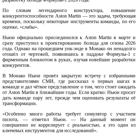
По словам легендарного конструктора, повышение
конкурентоспособности Aston Martin — это задача, требующая
времени, поскольку некоторые инструменты команды, по его
оценке, «слабы».
Ньюи официально присоединился к Aston Martin в марте и
сразу приступил к проектированию болида для сезона 2026
года. Однако на прошедшем уик-энде в Монако он ненадолго
отошёл от чертежей, появившись в паддоке Формулы-1 с
фирменным блокнотом в руках, изучая новейшие разработки
конкурентов.
В Монако Ньюи провёл закрытую встречу с избранными
представителями СМИ, где рассказал о первых шагах в
команде и дал чёткое представление о том, чего стоит ожидать
от Aston Martin в ближайшие годы. Если кратко: Ньюи просит
дать команде пару лет, прежде чем оценивать результаты её
трансформации.
«Особенно много работы требует симулятор с участием
пилота, — отметил Ньюи. — На данный момент он
совершенно не коррелирует с реальностью, а это один из
ключевых инструментов для исследований».