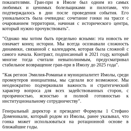
показателями. Гран-при в Имоле был одним из самых
любимых и ценимых болельщиками и пилотами, что
подтверждалось в дни после проведения события. Его
уникальность была очевидна: сочетание гонки на трассе с
очарованием территории, начиная с исторического центра,
который нужно прочувствовать".
"Однако мы хотим быть предельно ясными: эта новость не
означает конец истории. Мы всегда осознавали сложность
динамики, связанной с календарем, которая была сложной с
самого начала. Контракт, подписанный в 2021 году, который
многие тогда считали невыполнимым, предусматривал
стабильное возвращение гран-при в Имолу до 2025 года".
"Как регион Эмилия-Романья и муниципалитет Имолы, среди
промоутеров инициативы, мы сделали все возможное. Мы
неоднократно подчеркивали важность и стратегический
характер вопроса для всех задействованных сторон, с
прозрачностью, ясностью и полной готовностью к
институциональному сотрудничеству".
Генеральный директор и президент Формулы 1 Стефано
Доменикали, который родом из Имолы, ранее указывал, что
гонка может использоваться на ротационной основе в
ближайшие годы.