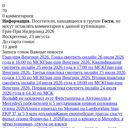
0
70
0 комментариев
Информация.
Посетители, находящиеся в группе
Гости
, не
могут оставлять комментарии к данной публикации.
Гран-При Нидерланд 2026
Воскресенье, 23 августа
До старта гонки:
13 дней
Записи гонок
Важные новости
Гран-при Венгрии 2026. Гонка смотреть онлайн 26 июля 2026
года в 16:00 по МСК
Гран-при Венгрии 2026. Квалификация
смотреть онлайн 25 июля 2026 года в 17:00 по МСК
Гран-при
Венгрии 2026. Третья практика смотреть онлайн 25 июля 2026
года в 13:30 по МСК
Гран-при Венгрии 2026. Вторая практика
смотреть онлайн 24 июля 2026 года в 18:00 по МСК
Гран-при
Венгрии 2026. Первая практика смотреть онлайн 24 июля
2026 года в 14:30 по МСК
Вольфф не исключил дуэт Ферстаппена и Антонелли в
Mercedes
5 победителей и 5 неудачников первой половины
сезона 2026
Алонсо проехал по Монако на Lamborghini Sian
FKP 37 за 5,9 млн долларов
Какие европейские трассы спасут
финал сезона Формулы-1 2026
Расселл о кризисе в Mercedes: я
чётко понимаю, откуда он взялся