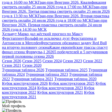
года в 16:00 по МСК
Гран-при Венгрии 2026. Квалификация
смотреть онлайн 25 июля 2026 года в 17:00 по МСК
Гран-при
Венгрии 2026. Третья практика смотреть онлайн 25 июля 2026
года в 13:30 по МСК
Гран-при Венгрии 2026. Вторая практика
смотреть онлайн 24 июля 2026 года в 18:00 по МСК
Гран-при
Венгрии 2026. Первая практика смотреть онлайн 24 июля
2026 года в 14:30 по МСК
Хельмут Марко дал жёсткий прогноз по Максу
Ферстаппену
Вольфф не исключил дуэт Ферстаппена и
Антонелли в Mercedes
Ферстаппен обозначил задачу Red Bull
на вторую половину сезона
Какие европейские трассы спасут
финал сезона Формулы-1 2026
5 победителей и 5 неудачников
первой половины сезона 2026
Сезон 2026
Сезон 2025
Сезон 2024
Сезон 2023
Сезон 2022
Сезон 2021
Сезон 2020
Турнирная таблица 2026
Турнирная таблица 2025
Турнирная
таблица 2024
Турнирная таблица 2023
Турнирная таблица
2022
Турнирная таблица 2021
Турнирная таблица 2020
Кубок конструкторов 2026
Кубок конструкторов 2025
Кубок
конструкторов 2024
Кубок конструкторов 2023
Кубок
конструкторов 2022
Кубок конструкторов 2021
Кубок
конструкторов 2021
Мой профиль