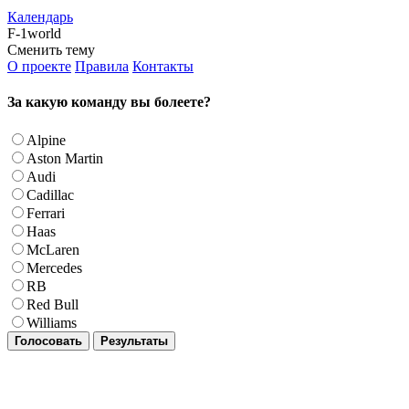
Календарь
F-1world
Сменить тему
О проекте
Правила
Контакты
За какую команду вы болеете?
Alpine
Aston Martin
Audi
Cadillac
Ferrari
Haas
McLaren
Mercedes
RB
Red Bull
Williams
Голосовать
Результаты