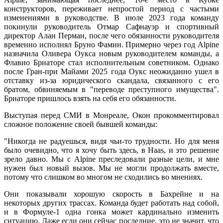
конструкторов, переживает непростой период с частыми
изменениями в руководстве. В июле 2023 года команду
покинули руководитель Отмар Сафнауэр и спортивный
директор Алан Перман, после чего обязанности руководителя
временно исполнял Бруно Фамин. Примерно через год Alpine
назначила Оливера Оукса новым руководителем команды, а
Флавио Бриаторе стал исполнительным советником. Однако
после Гран-при Майами 2025 года Оукс неожиданно ушел в
отставку из-за юридического скандала, связанного с его
братом, обвиняемым в "переводе преступного имущества".
Бриаторе пришлось взять на себя его обязанности.
Выступая перед СМИ в Монреале, Окон прокомментировал
сложное положение своей бывшей команды:
"Никогда не радуешься, видя чьи-то трудности. Но для меня
было очевидно, что я хочу быть здесь, в Haas, и это решение
зрело давно. Мы с Alpine преследовали разные цели, и мне
нужен был новый вызов. Мы не могли продолжать вместе,
потому что слишком во многом не сходились во мнениях.
Они показывали хорошую скорость в Бахрейне и на
некоторых других трассах. Команда будет работать над собой,
и в Формуле-1 одна гонка может кардинально изменить
ситуацию. Даже если они сейчас последние, это не значит, что