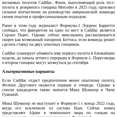
желаемых пилотов Cadillac. Финн, выполняющий роль тест-
пилота и резервного гонщика Mercedes в 2025 году, произвел
сильное впечатление на руководство американской команды
своим опытом и профессиональным подходом.
Ранее в этом году журналист Формулы-1 Лоуренс Барретто
сообщал, что фаворитом на одно из мест в Cadillac является
Серхио Перес. Однако сейчас мексиканец рассматривается
скорее как возможный напарник Боттаса, если команда решит
сделать ставку на двух опытных гонщиков.
Cadillac планирует объявить имя первого пилота в ближайшие
недели, до начала летнего перерыва в Формуле-1. Переговоры
о втором гонщике могут затянуться до сентября.
Альтернативные варианты
Если Cadillac отдаст предпочтение менее опытному пилоту,
Фелипе Другович окажется первым в очереди. Однако в
списке кандидатов также значатся Мика Шумахер и Чжоу
Гуаньюй.
Мика Шумахер не выступает в Формуле-1 с конца 2022 года,
когда его исключили из состава Haas. Сейчас немец
представляет Alpine в чемпионате мира по гонкам на