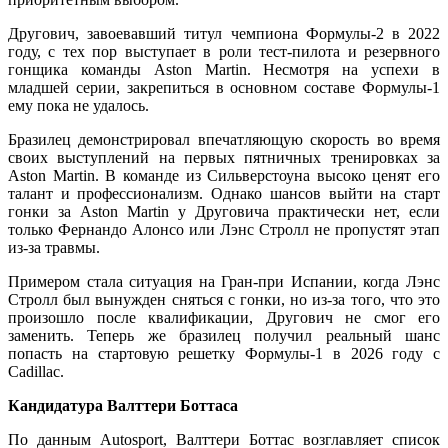
Другович, завоевавший титул чемпиона Формулы-2 в 2022
году, с тех пор выступает в роли тест-пилота и резервного
гонщика команды Aston Martin. Несмотря на успехи в
младшей серии, закрепиться в основном составе Формулы-1
ему пока не удалось.
Бразилец демонстрировал впечатляющую скорость во время
своих выступлений на первых пятничных тренировках за
Aston Martin. В команде из Сильверстоуна высоко ценят его
талант и профессионализм. Однако шансов выйти на старт
гонки за Aston Martin у Друговича практически нет, если
только Фернандо Алонсо или Лэнс Стролл не пропустят этап
из-за травмы.
Примером стала ситуация на Гран-при Испании, когда Лэнс
Стролл был вынужден сняться с гонки, но из-за того, что это
произошло после квалификации, Другович не смог его
заменить. Теперь же бразилец получил реальный шанс
попасть на стартовую решетку Формулы-1 в 2026 году с
Cadillac.
Кандидатура Валттери Боттаса
По данным Autosport, Валттери Боттас возглавляет список