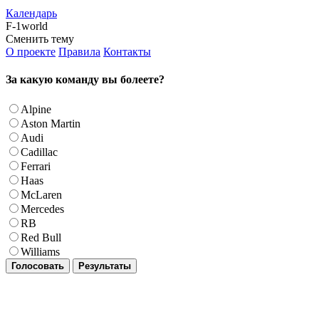
Календарь
F-1world
Сменить тему
О проекте
Правила
Контакты
За какую команду вы болеете?
Alpine
Aston Martin
Audi
Cadillac
Ferrari
Haas
McLaren
Mercedes
RB
Red Bull
Williams
Голосовать
Результаты