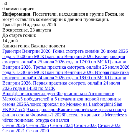
50
0 комментариев
Информация.
Посетители, находящиеся в группе
Гости
, не
могут оставлять комментарии к данной публикации.
Гран-При Нидерланд 2026
Воскресенье, 23 августа
До старта гонки:
14 дней
Записи гонок
Важные новости
Гран-при Венгрии 2026. Гонка смотреть онлайн 26 июля 2026
года в 16:00 по МСК
Гран-при Венгрии 2026. Квалификация
смотреть онлайн 25 июля 2026 года в 17:00 по МСК
Гран-при
Венгрии 2026. Третья практика смотреть онлайн 25 июля 2026
года в 13:30 по МСК
Гран-при Венгрии 2026. Вторая практика
смотреть онлайн 24 июля 2026 года в 18:00 по МСК
Гран-при
Венгрии 2026. Первая практика смотреть онлайн 24 июля
2026 года в 14:30 по МСК
Вольфф не исключил дуэт Ферстаппена и Антонелли в
Mercedes
5 победителей и 5 неудачников первой половины
сезона 2026
Алонсо проехал по Монако на Lamborghini Sian
FKP 37 за 5,9 млн долларов
Какие европейские трассы спасут
финал сезона Формулы-1 2026
Расселл о кризисе в Mercedes: я
чётко понимаю, откуда он взялся
Сезон 2026
Сезон 2025
Сезон 2024
Сезон 2023
Сезон 2022
Сезон 2021
Сезон 2020