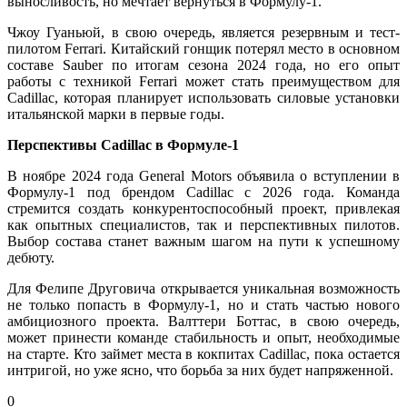
выносливость, но мечтает вернуться в Формулу-1.
Чжоу Гуаньюй, в свою очередь, является резервным и тест-
пилотом Ferrari. Китайский гонщик потерял место в основном
составе Sauber по итогам сезона 2024 года, но его опыт
работы с техникой Ferrari может стать преимуществом для
Cadillac, которая планирует использовать силовые установки
итальянской марки в первые годы.
Перспективы Cadillac в Формуле-1
В ноябре 2024 года General Motors объявила о вступлении в
Формулу-1 под брендом Cadillac с 2026 года. Команда
стремится создать конкурентоспособный проект, привлекая
как опытных специалистов, так и перспективных пилотов.
Выбор состава станет важным шагом на пути к успешному
дебюту.
Для Фелипе Друговича открывается уникальная возможность
не только попасть в Формулу-1, но и стать частью нового
амбициозного проекта. Валттери Боттас, в свою очередь,
может принести команде стабильность и опыт, необходимые
на старте. Кто займет места в кокпитах Cadillac, пока остается
интригой, но уже ясно, что борьба за них будет напряженной.
0