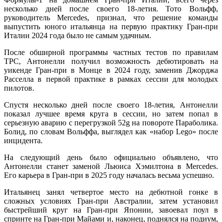
несколько дней после своего 18-летия. Тото Вольфф,
руководитель Mercedes, признал, что решение команды
выпустить юного итальянца на первую практику Гран-при
Италии 2024 года было не самым удачным.
После обширной программы частных тестов по правилам
TPC, Антонелли получил возможность дебютировать на
уикенде Гран-при в Монце в 2024 году, заменив Джорджа
Расселла в первой практике в рамках сессии для молодых
пилотов.
Спустя несколько дней после своего 18-летия, Антонелли
показал лучшее время круга в сессии, но затем попал в
серьезную аварию с перегрузкой 52g на повороте Параболика.
Болид, по словам Вольффа, выглядел как «набор Lego» после
инцидента.
На следующий день было официально объявлено, что
Антонелли станет заменой Льюиса Хэмилтона в Mercedes.
Его карьера в Гран-при в 2025 году началась весьма успешно.
Итальянец занял четвертое место на дебютной гонке в
сложных условиях Гран-при Австралии, затем установил
быстрейший круг на Гран-при Японии, завоевал поул в
спринте на Гран-при Майами и, наконец, поднялся на подиум,