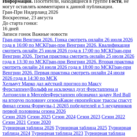
Информация.
Посетители, находящиеся в группе
Гости
, не
могут оставлять комментарии к данной публикации.
Гран-При Нидерланд 2026
Воскресенье, 23 августа
До старта гонки:
16 дней
Записи гонок
Важные новости
Гран-при Венгрии 2026. Гонка смотреть онлайн 26 июля 2026
года в 16:00 по МСК
Гран-при Венгрии 2026. Квалификация
смотреть онлайн 25 июля 2026 года в 17:00 по МСК
Гран-при
Венгрии 2026. Третья практика смотреть онлайн 25 июля 2026
года в 13:30 по МСК
Гран-при Венгрии 2026. Вторая практика
смотреть онлайн 24 июля 2026 года в 18:00 по МСК
Гран-при
Венгрии 2026. Первая практика смотреть онлайн 24 июля
2026 года в 14:30 по МСК
Хельмут Марко дал жёсткий прогноз по Максу
Ферстаппену
Вольфф не исключил дуэт Ферстаппена и
Антонелли в Mercedes
Ферстаппен обозначил задачу Red Bull
на вторую половину сезона
Какие европейские трассы спасут
финал сезона Формулы-1 2026
5 победителей и 5 неудачников
первой половины сезона 2026
Сезон 2026
Сезон 2025
Сезон 2024
Сезон 2023
Сезон 2022
Сезон 2021
Сезон 2020
Турнирная таблица 2026
Турнирная таблица 2025
Турнирная
таблица 2024
Турнирная таблица 2023
Турнирная таблица