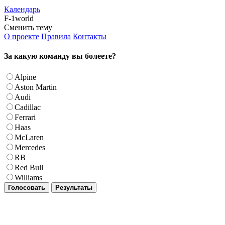
Календарь
F-1world
Сменить тему
О проекте
Правила
Контакты
За какую команду вы болеете?
Alpine
Aston Martin
Audi
Cadillac
Ferrari
Haas
McLaren
Mercedes
RB
Red Bull
Williams
Голосовать
Результаты