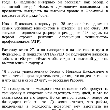
годы. В недавнем интервью он рассказал, как беседа с
теннисной звездой Новаком Джоковичем вдохновила его
продолжать выступать на высоком уровне в Формуле-1 в
возрасте за 30 и даже 40 лет.
Новак Джокович, которому уже 38 лет, остаётся одним из
самых успешных теннисистов в истории. На его счету 100
титулов в одиночном разряде и рекордные 428 недель на
первой строчке рейтинга Ассоциации теннисистов-
профессионалов (ATP).
Расселлу всего 27, и он находится в начале своего пути в
Формуле-1. В подкасте UNTAPPED он подчеркнул важность
заботы о себе уже сейчас, чтобы сохранить высокий уровень
выступлений в будущем.
"Я провёл увлекательную беседу с Новаком Джоковичем о
человеческой производительности, о том, что он делает сейчас
и что делал в свои 20 лет", — рассказал Расселл.
"Он говорил, что в молодости мог позволить себе пропустить
тренировку в спортзале или отдохнуть пару дней, и это не
сказывалось на его форме. Но он не пропускал, и теперь он
благодарен себе за это. Джокович считает, что работа,
проделанная в молодости, позволяет ему выступать на