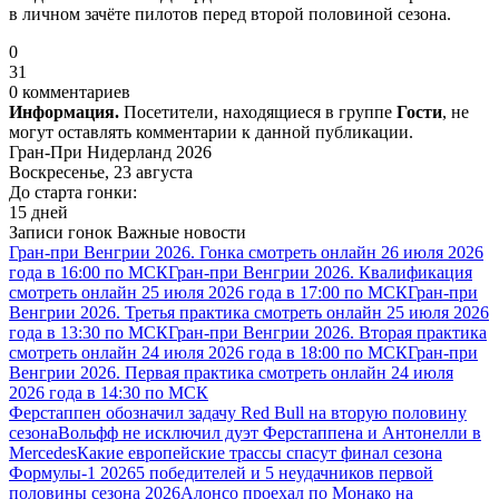
в личном зачёте пилотов перед второй половиной сезона.
0
31
0 комментариев
Информация.
Посетители, находящиеся в группе
Гости
, не
могут оставлять комментарии к данной публикации.
Гран-При Нидерланд 2026
Воскресенье, 23 августа
До старта гонки:
15 дней
Записи гонок
Важные новости
Гран-при Венгрии 2026. Гонка смотреть онлайн 26 июля 2026
года в 16:00 по МСК
Гран-при Венгрии 2026. Квалификация
смотреть онлайн 25 июля 2026 года в 17:00 по МСК
Гран-при
Венгрии 2026. Третья практика смотреть онлайн 25 июля 2026
года в 13:30 по МСК
Гран-при Венгрии 2026. Вторая практика
смотреть онлайн 24 июля 2026 года в 18:00 по МСК
Гран-при
Венгрии 2026. Первая практика смотреть онлайн 24 июля
2026 года в 14:30 по МСК
Ферстаппен обозначил задачу Red Bull на вторую половину
сезона
Вольфф не исключил дуэт Ферстаппена и Антонелли в
Mercedes
Какие европейские трассы спасут финал сезона
Формулы-1 2026
5 победителей и 5 неудачников первой
половины сезона 2026
Алонсо проехал по Монако на