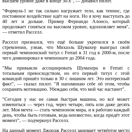
высшем уровне даже в конце 30-х", — добавил пилот.
"Формула-1 не так сильно нагружает тело, как теннис, где
постоянное воздействие идёт на ноги. Но я хочу выступать до
40 лет и дольше. Пример Фернандо Алонсо, который
продолжает гоняться на высоком уровне, вдохновляет меня",
— отметил Расселл.
Расселл признался, что ещё больше укрепился в своём
стремлении, узнав, что Михаэль Шумахер выиграл свой
первый чемпионский титул с Ferrari в 31 год в 2000-м, после
чего доминировал в чемпионате до 2004 года.
"Мы привыкли ассоциировать Шумахера и Ferrari с
тотальным превосходством, но его первый титул с этой
командой пришёл только в 30 с лишним лет. Это интересный
факт", — сказал пилот. "Я напоминаю себе об этом, чтобы
сохранять мотивацию. Убеждаю себя, что мой час настанет".
"Сегодня у нас не самая быстрая машина, но всё может
измениться — через год, через четыре, пять или даже десять
лет. Моя мечта — стать чемпионом мира, и я работаю каждый
день, чтобы быть готовым, ведь неизвестно, когда придёт этот
момент", — подчеркнул Расселл.
На данный момент Джордж Расселл занимает четвёртое место