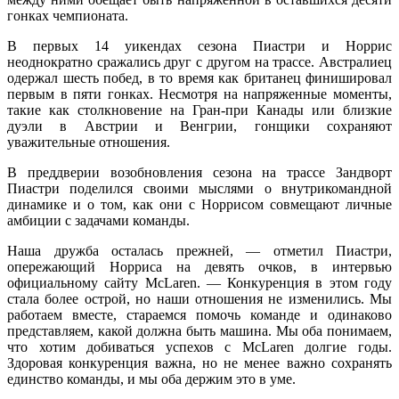
гонках чемпионата.
В первых 14 уикендах сезона Пиастри и Норрис
неоднократно сражались друг с другом на трассе. Австралиец
одержал шесть побед, в то время как британец финишировал
первым в пяти гонках. Несмотря на напряженные моменты,
такие как столкновение на Гран-при Канады или близкие
дуэли в Австрии и Венгрии, гонщики сохраняют
уважительные отношения.
В преддверии возобновления сезона на трассе Зандворт
Пиастри поделился своими мыслями о внутрикомандной
динамике и о том, как они с Норрисом совмещают личные
амбиции с задачами команды.
Наша дружба осталась прежней, — отметил Пиастри,
опережающий Норриса на девять очков, в интервью
официальному сайту McLaren. — Конкуренция в этом году
стала более острой, но наши отношения не изменились. Мы
работаем вместе, стараемся помочь команде и одинаково
представляем, какой должна быть машина. Мы оба понимаем,
что хотим добиваться успехов с McLaren долгие годы.
Здоровая конкуренция важна, но не менее важно сохранять
единство команды, и мы оба держим это в уме.