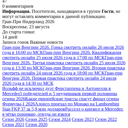
47
0 комментариев
Информация.
Посетители, находящиеся в группе
Гости
, не
могут оставлять комментарии к данной публикации.
Гран-При Нидерланд 2026
Воскресенье, 23 августа
До старта гонки:
14 дней
Записи гонок
Важные новости
Гран-при Венгрии 2026. Гонка смотреть онлайн 26 июля 2026
года в 16:00 по МСК
Гран-при Венгрии 2026. Квалификация
смотреть онлайн 25 июля 2026 года в 17:00 по МСК
Гран-при
Венгрии 2026. Третья практика смотреть онлайн 25 июля 2026
года в 13:30 по МСК
Гран-при Венгрии 2026. Вторая практика
смотреть онлайн 24 июля 2026 года в 18:00 по МСК
Гран-при
Венгрии 2026. Первая практика смотреть онлайн 24 июля
2026 года в 14:30 по МСК
Вольфф не исключил дуэт Ферстаппена и Антонелли в
Mercedes
5 победителей и 5 неудачников первой половины
сезона 2026
Какие европейские трассы спасут финал сезона
Формулы-1 2026
Алонсо проехал по Монако на Lamborghini
Sian FKP 37 за 5,9 млн долларов
Расселл о кризисе в Mercedes:
я чётко понимаю, откуда он взялся
Сезон 2026
Сезон 2025
Сезон 2024
Сезон 2023
Сезон 2022
Сезон 2021
Сезон 2020