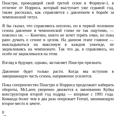
Пиастри, проводящий свой третий сезон в Формуле-1, в
отличие от Норриса, который выступает уже седьмой год,
также рассказал, как справляется с давлением в борьбе за
чемпионский титул.
Я бы сказал, что справляюсь неплохо, но в первой половине
сезона давление в чемпионской гонке не так ощутимо, —
пояснил он. — Конечно, никто не хочет терять очки, но пока
рано думать о сезоне в целом. На данном этапе главное —
выкладываться на максимум в каждом уикенде, не
зацикливаясь на чемпионате. Так что да, я справляюсь, но
особо не зацикливался на этом.
Взгляд в будущее, однако, заставляет Пиастри признать:
Давление будет только расти. Когда мы вступим в
завершающую часть сезона, напряжение усилится.
Пока соперничество Пиастри и Норриса продолжает набирать
обороты, McLaren уверенно движется к завоеванию Кубка
конструкторов второй год подряд — впервые с 1991 года.
Команда более чем в два раза опережает Ferrari, занимающую
второе место в зачете.
0