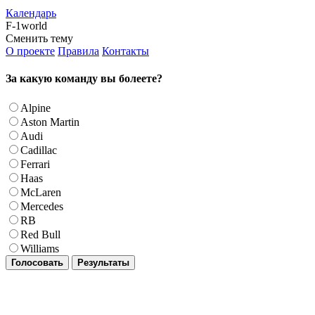
Календарь
F-1world
Сменить тему
О проекте
Правила
Контакты
За какую команду вы болеете?
Alpine
Aston Martin
Audi
Cadillac
Ferrari
Haas
McLaren
Mercedes
RB
Red Bull
Williams
Голосовать
Результаты