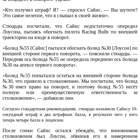
«Кто получил штраф? Я? — спросил Сайнс. — Вы шутите?
Это самое нелепое, что я слышал в своей жизни».
Стюарды посчитали, что Сайнс недостаточно опередил
Лоусона, пытаясь обогнать пилота Racing Bulls по внешней
траектории на входе в поворот.
«Болид №55 [Сайнс] пытался обогнать болид №30 [Лоусон] по
внешней стороне первого поворота, — пояснили стюарды. —
Передняя ось болида №55 не опередила переднюю ось болида
№30 на апексе первого поворота».
«Болид №55 попытался остаться на внешней стороне болида
№30, что привело к столкновению. Мы посчитали, что болид
№30 имел право на поворот, и поэтому болид №55 несёт
полную или преимущественную ответственность за
столкновение», — добавили они.
Согласно стандартным рекомендациям, стюарды назначили Сайнсу 10-
секундный штраф и два штрафных балла, в результате чего у него
теперь четыре балла в лицензии.
После гонки Сайнс остался убеждён, что виновником
столкновения был Лоусон, обвинив его в намеренном