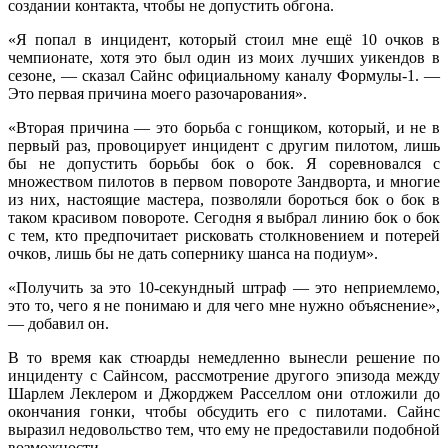
создании контакта, чтобы не допустить обгона.
«Я попал в инцидент, который стоил мне ещё 10 очков в
чемпионате, хотя это был один из моих лучших уикендов в
сезоне, — сказал Сайнс официальному каналу Формулы-1. —
Это первая причина моего разочарования».
«Вторая причина — это борьба с гонщиком, который, и не в
первый раз, провоцирует инцидент с другим пилотом, лишь
бы не допустить борьбы бок о бок. Я соревновался с
множеством пилотов в первом повороте Зандворта, и многие
из них, настоящие мастера, позволяли бороться бок о бок в
таком красивом повороте. Сегодня я выбрал линию бок о бок
с тем, кто предпочитает рисковать столкновением и потерей
очков, лишь бы не дать сопернику шанса на подиум».
«Получить за это 10-секундный штраф — это неприемлемо,
это то, чего я не понимаю и для чего мне нужно объяснение»,
— добавил он.
В то время как стюарды немедленно вынесли решение по
инциденту с Сайнсом, рассмотрение другого эпизода между
Шарлем Леклером и Джорджем Расселлом они отложили до
окончания гонки, чтобы обсудить его с пилотами. Сайнс
выразил недовольство тем, что ему не предоставили подобной
возможности.