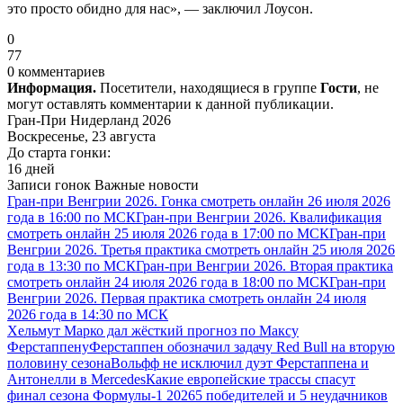
это просто обидно для нас», — заключил Лоусон.
0
77
0 комментариев
Информация.
Посетители, находящиеся в группе
Гости
, не
могут оставлять комментарии к данной публикации.
Гран-При Нидерланд 2026
Воскресенье, 23 августа
До старта гонки:
16 дней
Записи гонок
Важные новости
Гран-при Венгрии 2026. Гонка смотреть онлайн 26 июля 2026
года в 16:00 по МСК
Гран-при Венгрии 2026. Квалификация
смотреть онлайн 25 июля 2026 года в 17:00 по МСК
Гран-при
Венгрии 2026. Третья практика смотреть онлайн 25 июля 2026
года в 13:30 по МСК
Гран-при Венгрии 2026. Вторая практика
смотреть онлайн 24 июля 2026 года в 18:00 по МСК
Гран-при
Венгрии 2026. Первая практика смотреть онлайн 24 июля
2026 года в 14:30 по МСК
Хельмут Марко дал жёсткий прогноз по Максу
Ферстаппену
Ферстаппен обозначил задачу Red Bull на вторую
половину сезона
Вольфф не исключил дуэт Ферстаппена и
Антонелли в Mercedes
Какие европейские трассы спасут
финал сезона Формулы-1 2026
5 победителей и 5 неудачников