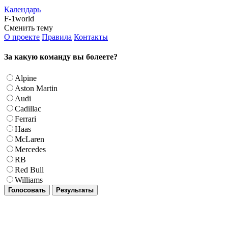
Календарь
F-1world
Сменить тему
О проекте
Правила
Контакты
За какую команду вы болеете?
Alpine
Aston Martin
Audi
Cadillac
Ferrari
Haas
McLaren
Mercedes
RB
Red Bull
Williams
Голосовать
Результаты