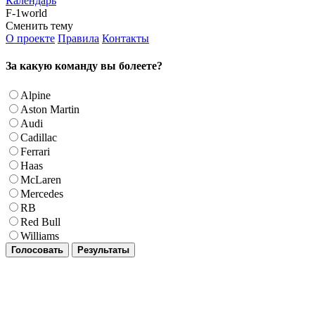
Календарь
F-1world
Сменить тему
О проекте
Правила
Контакты
За какую команду вы болеете?
Alpine
Aston Martin
Audi
Cadillac
Ferrari
Haas
McLaren
Mercedes
RB
Red Bull
Williams
Голосовать
Результаты