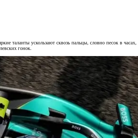
яркие таланты ускользают сквозь пальцы, словно песок в часах
левских гонок.