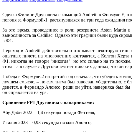
Сделка Филипе Друговича с командой Andretti в Формуле E, о 
погоня за Формулой-1, растянувшаяся на три года ожидания по
За это время, проведенное в роли резервиста Aston Martin 
выносливость за Cadillac. Однако эти графики были куда скром
в Ф1.
Переход в Andretti действительно открывает некоторую синер
опытных пилота на многолетних контрактах, а Колтон Херта в
Ф1, никогда не говори "никогда", но это сильно на то похож
этом – а в случае с Друговичем нет никаких данных, что он н
Победа в Формуле-2 на третий год означала, что убедить команд
лучшем смысле, – но сам титул был завоеван убедительно, с б
денется, а Фернандо Алонсо, реши он уйти, наверняка был бы 
он справляется на ура.
Сравнение FP1 Друговича с напарниками:
Абу-Даби 2022 – 1,4 секунды позади Феттеля;
Италия 2023 – 0,93 секунды позади Алонсо;