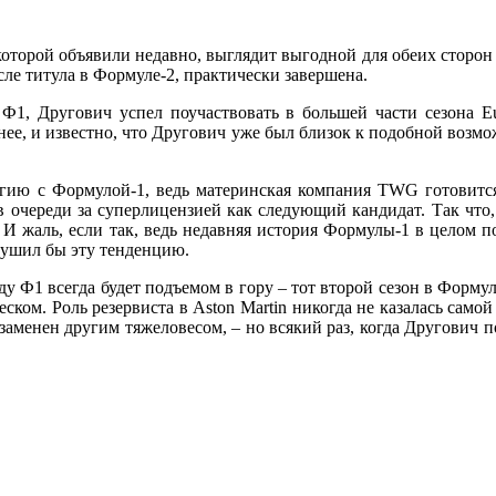
которой объявили недавно, выглядит выгодной для обеих сторон –
сле титула в Формуле-2, практически завершена.
в Ф1, Другович успел поучаствовать в большей части сезона E
нее, и известно, что Другович уже был близок к подобной возмо
гию с Формулой-1, ведь материнская компания TWG готовится к
 очереди за суперлицензией как следующий кандидат. Так что,
е. И жаль, если так, ведь недавняя история Формулы-1 в целом 
арушил бы эту тенденцию.
у Ф1 всегда будет подъемом в гору – тот второй сезон в Формуле-
леском. Роль резервиста в Aston Martin никогда не казалась сам
заменен другим тяжеловесом, – но всякий раз, когда Другович по