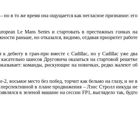
 но в то же время она ощущается как негласное признание: его
uropean Le Mans Series и стартовать в престижных гонках на
жности раньше, но отказался, видимо, отдавая приоритет работе
 дебюту в гран-при вместе с Cadillac, но у Cadillac уже два
 касательно шансов Друговича оказаться на стартовой решетке
показывает: команды, рискующие на новичках, редко жалеют об
2, восьмое место без побед, торчит как бельмо на глазу, и не в
ой перспективной в плане продвижения – Лэнс Стролл никуда не
являлся в зеленой машине на сессии FP1, выглядело так, будто